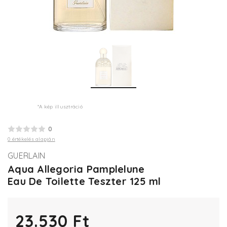
*A kép illusztráció
0
0 értékelés alapján
GUERLAIN
Aqua Allegoria Pamplelune
Eau De Toilette Teszter 125 ml
23.530 Ft