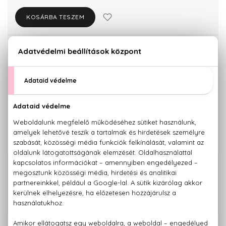
KOSÁRBA TESZEM
Törzsvásárlóknak csak:
22.354 Ft
KISZERELÉS KIVÁLASZTÁSA
Teszter 125 ml
23.530 Ft
KAPCSOLÓDÓ TERMÉKEK
100% eredeti termékek,
14 napos visszaküldési garanciával
+36 20
Kérdésed van, elakadtál? Hívd ügyfélszolgálatunkat:
779 1926