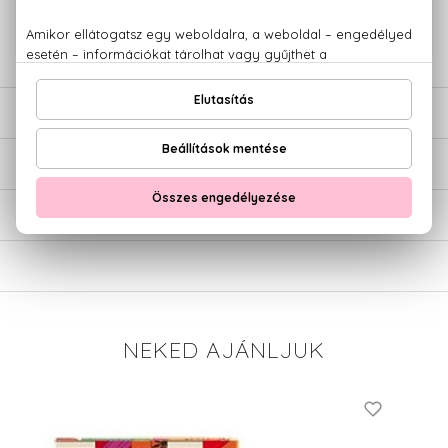
+36 20
Kérdésed van, elakadtál? Hívd ügyfélszolgálatunkat:
779 1926
LEÍRÁS
ÉRTÉKELÉSEK (0)
SZÁLLÍTÁS
NEKED AJÁNLJUK