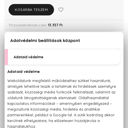
KOSÁRBA TESZEM
Törzsvásárlóknak csak:
13.357 Ft
KISZERELÉS KIVÁLASZTÁSA
30 ml
Teszter 85 ml
14.060 Ft
26.080 Ft
50 ml
85 ml
33.750 Ft
42.300 Ft
KAPCSOLÓDÓ TERMÉKEK
100% eredeti termékek,
14 napos visszaküldési garanciával