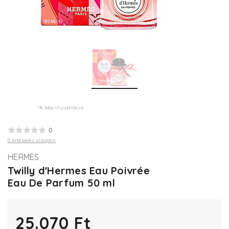
*A kép illusztráció
0
0 értékelés alapján
HERMES
Twilly d'Hermes Eau Poivrée
Eau De Parfum 50 ml
25.070 Ft