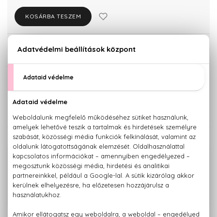
KOSÁRBA TESZEM
Törzsvásárlóknak csak:
23.817 Ft
KISZERELÉS KIVÁLASZTÁSA
Teszter 85 ml
50 ml
23.090 Ft
25.070 Ft
KAPCSOLÓDÓ TERMÉKEK
100% eredeti termékek,
14 napos visszaküldési garanciával
+36 20
Kérdésed van, elakadtál? Hívd ügyfélszolgálatunkat:
779 1926