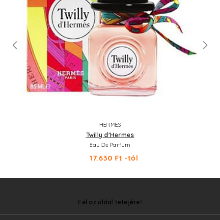
HERMES
Twilly d'Hermes
Eau De Parfum
17.630 Ft -tól
Fel az oldal tetejére!