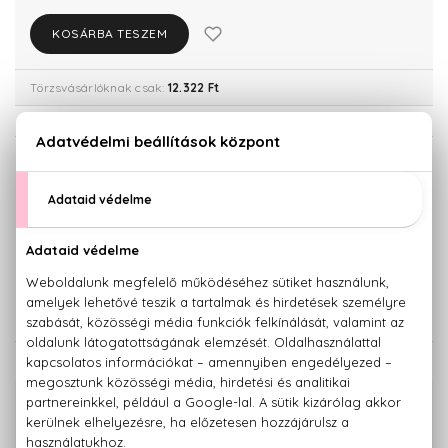
KOSÁRBA TESZEM
Törzsvásárlóknak csak:
12.322 Ft
KISZERELÉS KIVÁLASZTÁSA
30 ml
50 ml
8.180 Ft
10.350 Ft
100 ml
12.970 Ft
KAPCSOLÓDÓ TERMÉKEK
100% eredeti termékek,
14 napos visszaküldési garanciával