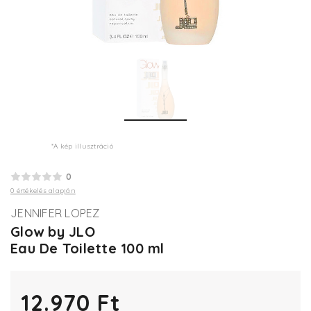
*A kép illusztráció
0
0 értékelés alapján
JENNIFER LOPEZ
Glow by JLO
Eau De Toilette 100 ml
12.970 Ft