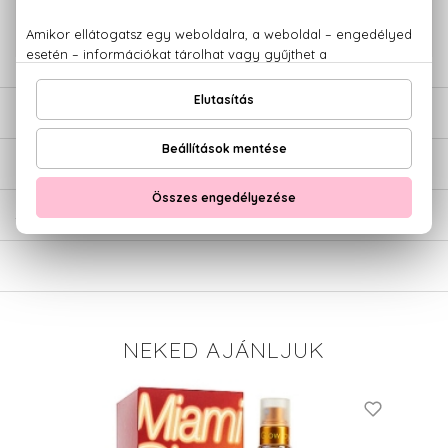
+36 20
Kérdésed van, elakadtál? Hívd ügyfélszolgálatunkat:
779 1926
LEÍRÁS
ÉRTÉKELÉSEK (0)
SZÁLLÍTÁS
NEKED AJÁNLJUK