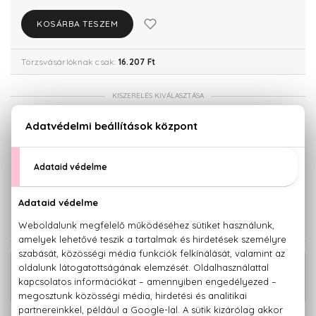
KOSÁRBA TESZEM
Törzsvásárlóknak csak:
16.207 Ft
KISZERELÉS KIVÁLASZTÁSA
30 ml
50 ml
11.650 Ft
14.110 Ft
Teszter 100 ml
100 ml
15.890 Ft
17.060 Ft
KAPCSOLÓDÓ TERMÉKEK
Man Eau De Toilette Szett 100+100 ml
25.730 Ft