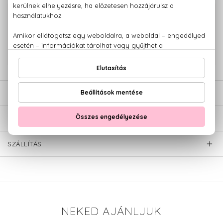
100% eredeti termékek,
14 napos visszaküldési garanciával
+36 20
Kérdésed van, elakadtál? Hívd ügyfélszolgálatunkat:
779 1926
LEÍRÁS
ÉRTÉKELÉSEK (0)
SZÁLLÍTÁS
NEKED AJÁNLJUK