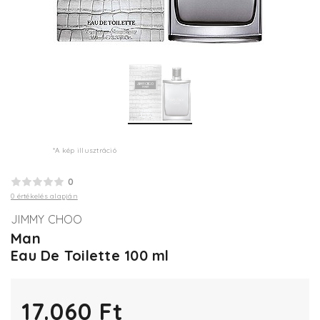
*A kép illusztráció
0
0 értékelés alapján
JIMMY CHOO
Man
Eau De Toilette 100 ml
17.060 Ft