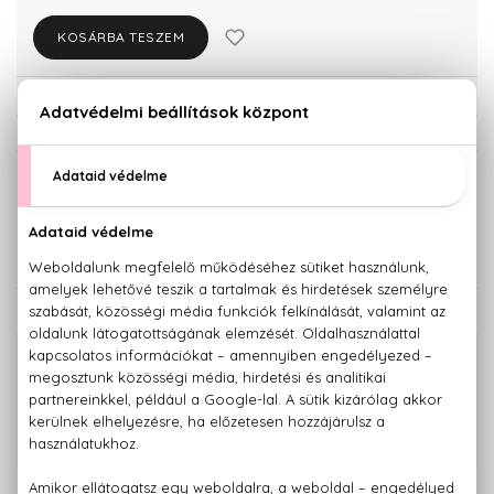
KOSÁRBA TESZEM
Törzsvásárlóknak csak:
8.588 Ft
KISZERELÉS KIVÁLASZTÁSA
40 ml
75 ml
9.040 Ft
11.230 Ft
KAPCSOLÓDÓ TERMÉKEK
100% eredeti termékek,
14 napos visszaküldési garanciával
+36 20
Kérdésed van, elakadtál? Hívd ügyfélszolgálatunkat:
779 1926