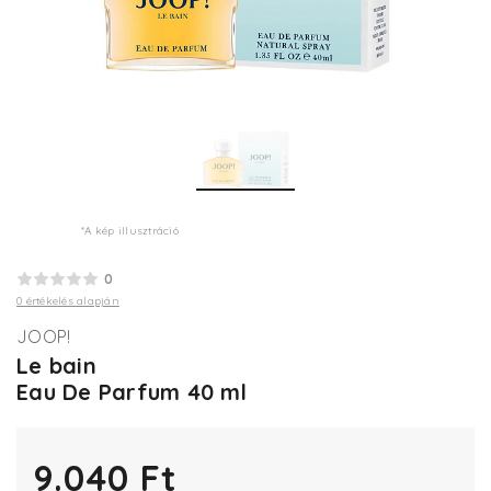
*A kép illusztráció
0
0 értékelés alapján
JOOP!
Le bain
Eau De Parfum 40 ml
9.040 Ft