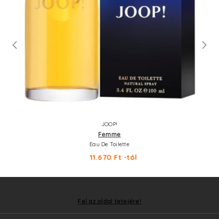
JOOP!
Femme
Eau De Toilette
11.670 Ft -tól
Fel az oldal tetejére!