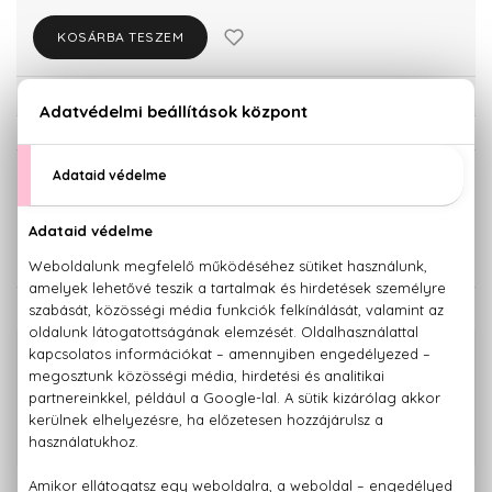
KOSÁRBA TESZEM
Törzsvásárlóknak csak:
11.030 Ft
KISZERELÉS KIVÁLASZTÁSA
40 ml
11.610 Ft
KAPCSOLÓDÓ TERMÉKEK
100% eredeti termékek,
14 napos visszaküldési garanciával
+36 20
Kérdésed van, elakadtál? Hívd ügyfélszolgálatunkat:
779 1926