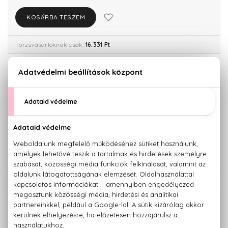
KOSÁRBA TESZEM
Törzsvásárlóknak csak:
16.331 Ft
KISZERELÉS KIVÁLASZTÁSA
25 ml
45 ml
14.990 Ft
17.190 Ft
75 ml
20.460 Ft
KAPCSOLÓDÓ TERMÉKEK
100% eredeti termékek,
14 napos visszaküldési garanciával