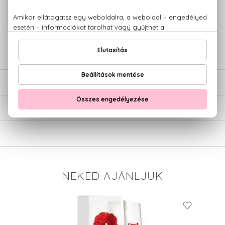
+36 20
Kérdésed van, elakadtál? Hívd ügyfélszolgálatunkat:
779 1926
LEÍRÁS
ÉRTÉKELÉSEK (0)
SZÁLLÍTÁS
NEKED AJÁNLJUK