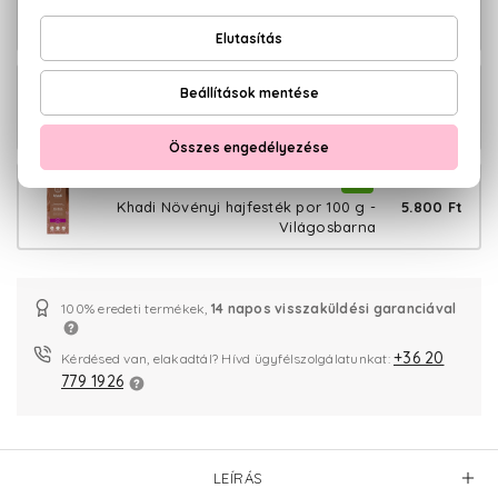
5.800 Ft
Khadi Növényi hajfesték por 100 g -
Mogyoróbarna
BIO
5.800 Ft
Khadi Növényi hajfesték por 100 g -
Sötétbarna
BIO
5.800 Ft
Khadi Növényi hajfesték por 100 g -
Világosbarna
100% eredeti termékek,
14 napos visszaküldési garanciával
+36 20
Kérdésed van, elakadtál? Hívd ügyfélszolgálatunkat:
779 1926
LEÍRÁS