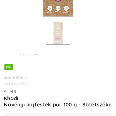
*A kép illusztráció
BIO
0
0 értékelés alapján
KHADI
Khadi
Növényi hajfesték por 100 g - Sötétszőke