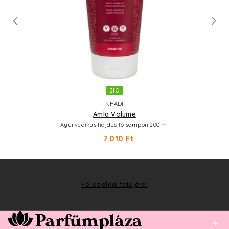
BIO
KHADI
Amla Volume
Ayurvédikus hajdúsító sampon 200 ml
7.010 Ft
Fel az oldal tetejére!