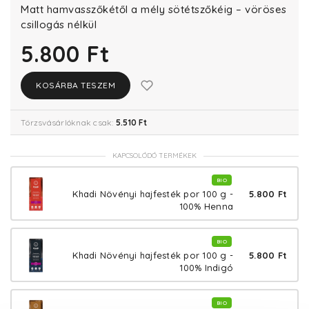
Matt hamvasszőkétől a mély sötétszőkéig – vöröses
csillogás nélkül
5.800 Ft
KOSÁRBA TESZEM
Törzsvásárlóknak csak:
5.510 Ft
KAPCSOLÓDÓ TERMÉKEK
BIO
5.800 Ft
Khadi Növényi hajfesték por 100 g -
100% Henna
BIO
5.800 Ft
Khadi Növényi hajfesték por 100 g -
100% Indigó
BIO