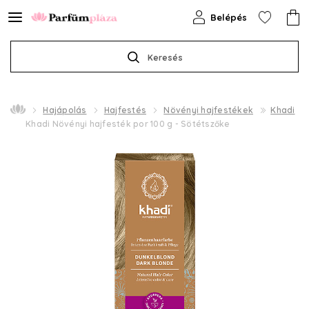
Belépés
Keresés
Hajápolás
Hajfestés
Növényi hajfestékek
Khadi
Khadi Növényi hajfesték por 100 g - Sötétszőke