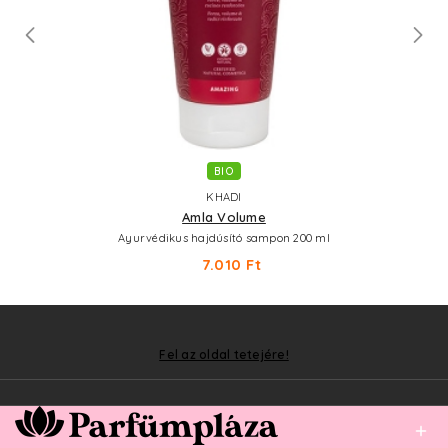
BIO
KHADI
Amla Volume
Ayurvédikus hajdúsító sampon 200 ml
7.010 Ft
Fel az oldal tetejére!