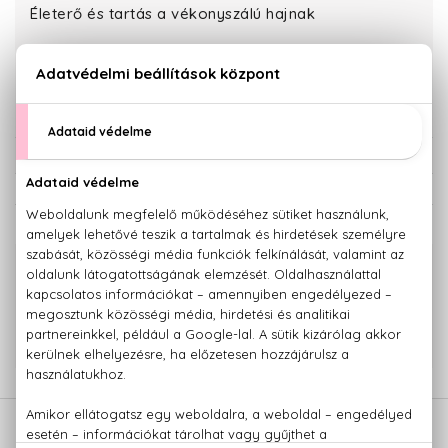
Életerő és tartás a vékonyszálú hajnak
6.320 Ft
KOSÁRBA TESZEM
Törzsvásárlóknak csak:
6.004 Ft
KAPCSOLÓDÓ TERMÉKEK
100% eredeti termékek,
14 napos visszaküldési garanciával
+36 20
Kérdésed van, elakadtál? Hívd ügyfélszolgálatunkat:
779 1926
LEÍRÁS