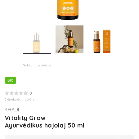
*A kép illusztráció
BIO
0
0 értékelés alapján
KHADI
Vitality Grow
Ayurvédikus hajolaj 50 ml