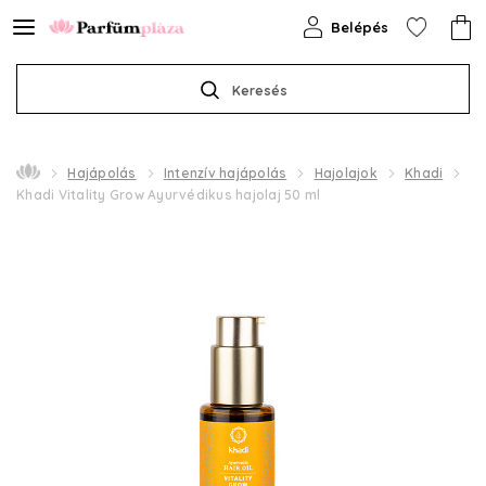
Belépés
Keresés
Hajápolás
Intenzív hajápolás
Hajolajok
Khadi
Khadi Vitality Grow Ayurvédikus hajolaj 50 ml