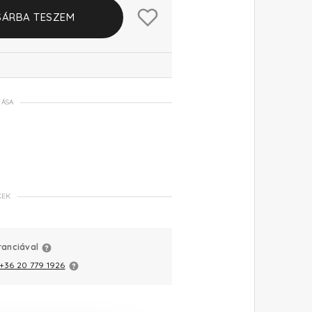
SÁRBA TESZEM
TÁSA
KEK
ranciával
+36 20 779 1926