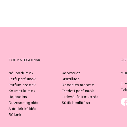
TOP KATEGÓRIÁK
ÜG
Női parfümök
Kapcsolat
Mun
Férfi parfümök
Kiszállítás
E-m
Parfüm szettek
Rendelés menete
Tel
Kozmetikumok
Eredeti parfümök
Hajápolás
Hírlevél feliratkozás
Díszcsomagolás
Sütik beállítása
Ajándék küldés
Rólunk