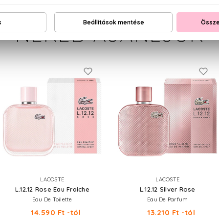
NEKED AJÁNLJUK
LACOSTE
LACOSTE
L.12.12 Rose Eau Fraiche
L.12.12 Silver Rose
Eau De Toilette
Eau De Parfum
14.590 Ft -tól
13.210 Ft -tól