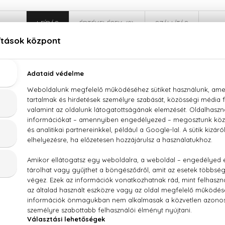
LEÍRÁS
ÉRTÉKELÉSEK (0)
SZÁLLÍTÁS
Lacoste L.12.12 Rose Eau De Parfum
a, rózsa, pézsma, cédrus, ambroxan
, PARFUM/FRAGRANCE, AQUA/WATER/EAU, LIMONENE, HY