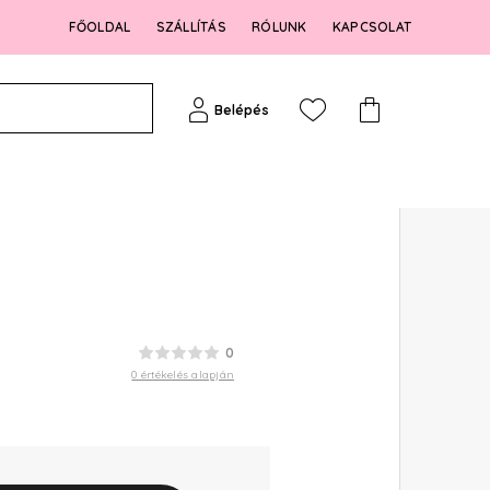
FŐOLDAL
SZÁLLÍTÁS
RÓLUNK
KAPCSOLAT
Belépés
0
0 értékelés alapján