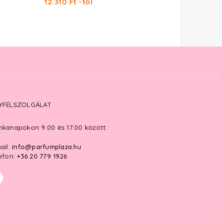
12.310 Ft -tól
YFÉLSZOLGÁLAT
kanapokon 9:00 és 17:00 között:
ail:
info@parfumplaza.hu
efon:
+36 20 779 1926