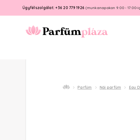
Ügyfélszolgálat: +36 20 779 1926
(munkanapokon 9:00 - 17:00-i
Parfüm
Női parfüm
Eau 