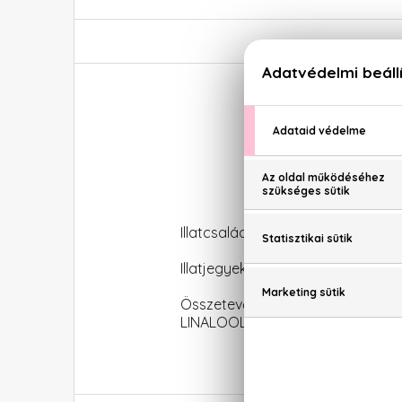
Illatcsalád: Virágos-gyümölcsös
Illatjegyek: zöld mandarin, ment
Összetevők: ALCOHOL DENAT.
LINALOOL, CITRAL, CITRONELLOL.