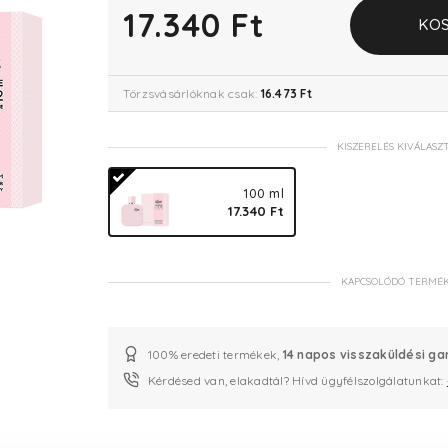
17.340 Ft
KO
Törzsvásárlóknak csak:
16.473 Ft
KISZERELÉS KIVÁLASZ
100 ml
17.340 Ft
KAPCSOLÓDÓ TERMÉ
100% eredeti termékek,
14 napos visszaküldési ga
Kérdésed van, elakadtál? Hívd ügyfélszolgálatunkat: