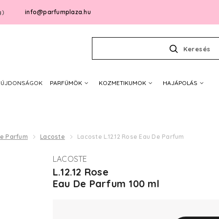
info@parfumplaza.hu
g)
Keresés
ÚJDONSÁGOK
PARFÜMÖK
KOZMETIKUMOK
HAJÁPOLÁS
De Parfum
Lacoste
Lacoste L.12.12 Rose Eau De Parfum
LACOSTE
L.12.12 Rose
Eau De Parfum 100 ml