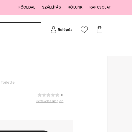
FŐOLDAL
SZÁLLÍTÁS
RÓLUNK
KAPCSOLAT
Belépés
Toilette
0
0 értékelés alapján