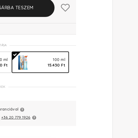
SÁRBA TESZEM
TÁSA
0 ml
100 ml
50 Ft
15.430 Ft
KEK
aranciával
:
+36 20 779 1926