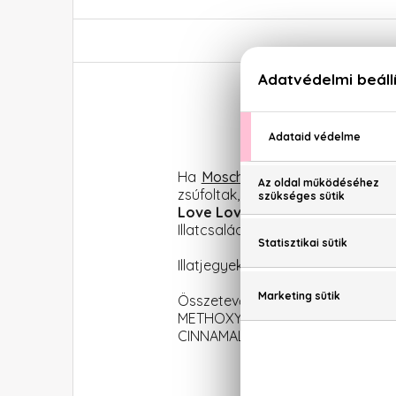
M
Ha
Moschino parfüm
, akkor
I Lo
zsúfoltak, mint a gyékény, rózs
Love Love!
védjegyévé vált, melye
Illatcsalád: Citrus-virágos
Illatjegyek: Narancs, citrom, grap
Összetevők: ALCOHOL DENAT.
METHOXYCINNAMATE, LINALOOL
CINNAMAL, GERANIOL