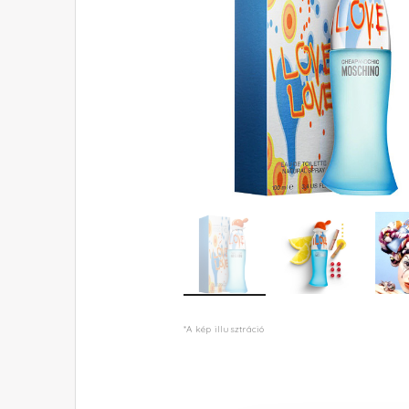
*A kép illusztráció