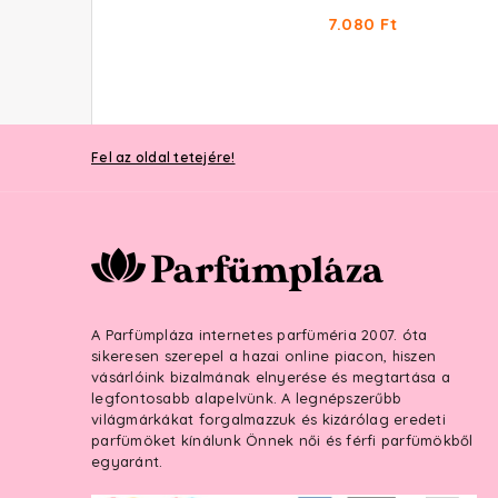
35.460 Ft
7.080 Ft
Fel az oldal tetejére!
A Parfümpláza internetes parfüméria 2007. óta
sikeresen szerepel a hazai online piacon, hiszen
vásárlóink bizalmának elnyerése és megtartása a
legfontosabb alapelvünk. A legnépszerűbb
világmárkákat forgalmazzuk és kizárólag eredeti
parfümöket kínálunk Önnek női és férfi parfümökből
egyaránt.