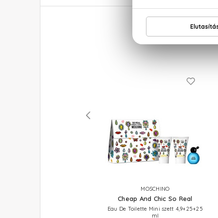
NINA RICCI
MOSCHINO
Nina
Cheap And Chic So Real
Eau De Toilette Utántöltő 150 ml
Eau De Toilette Mini szett 4,9+25+25
ml