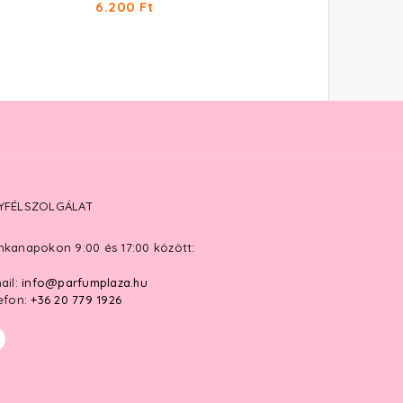
6.200 Ft
5.760 Ft
YFÉLSZOLGÁLAT
kanapokon 9:00 és 17:00 között:
ail:
info@parfumplaza.hu
efon:
+36 20 779 1926