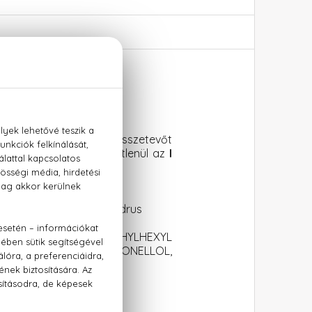
te
nóan friss és aromás összetevőt
ra már összetéveszthetetlenül az
I
l, thanaka-fa, pézsma, cédrus
ATER), LIMONENE, ETHYLHEXYL
ENZOYLMETHANE, CITRONELLOL,