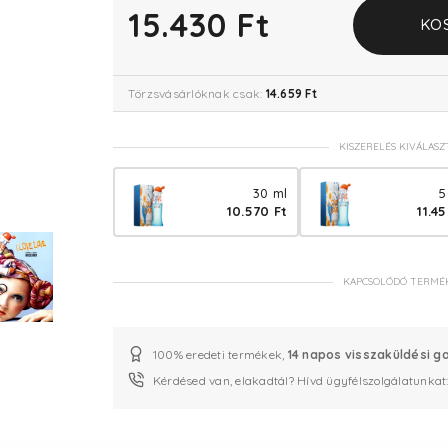
15.430 Ft
KO
Törzsvásárlóknak csak:
14.659 Ft
KISZERELÉS KIVÁLASZ
30 ml
5
10.570 Ft
11.4
KAPCSOLÓDÓ TERMÉ
100% eredeti termékek,
14 napos visszaküldési g
Kérdésed van, elakadtál? Hívd ügyfélszolgálatunkat