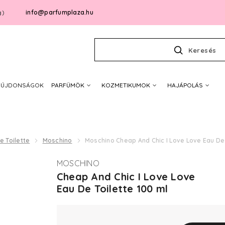
info@parfumplaza.hu
g)
Keresés
ÚJDONSÁGOK
PARFÜMÖK
KOZMETIKUMOK
HAJÁPOLÁS
e Toilette
Moschino
Moschino Cheap And Chic I Love Love Eau De 
MOSCHINO
Cheap And Chic I Love Love
Eau De Toilette 100 ml