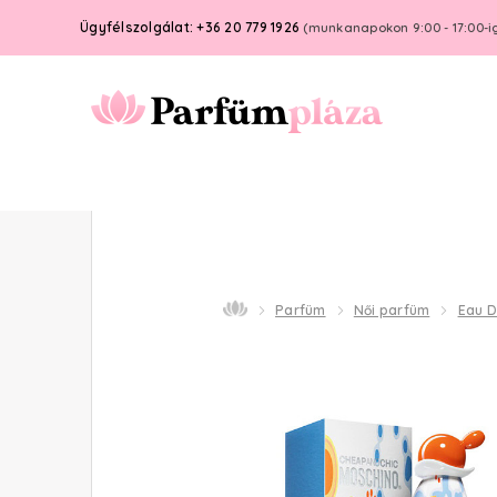
Ügyfélszolgálat: +36 20 779 1926
(munkanapokon 9:00 - 17:00-i
Parfüm
Női parfüm
Eau D