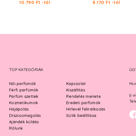
10.790 Ft -tól
8.170 Ft -tól
TOP KATEGÓRIÁK
ÜG
Női parfümök
Kapcsolat
Mun
Férfi parfümök
Kiszállítás
E-m
Parfüm szettek
Rendelés menete
Tel
Kozmetikumok
Eredeti parfümök
Hajápolás
Hírlevél feliratkozás
Díszcsomagolás
Sütik beállítása
Ajándék küldés
Rólunk