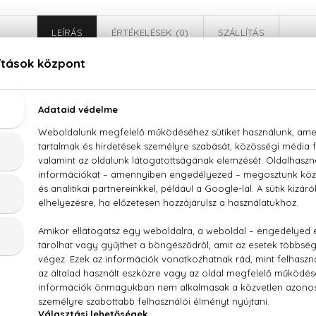
LEÍRÁS
ÉRTÉKELÉSEK (0)
SZÁLLÍTÁS
oschino Cheap And Chic I Love Love Eau De Toilet
ve Love!
Kevés olyan
parfüm
van, amelyben ennyi kirobba
a, ribizli, citrom és gyöngyvirág. A bohókás üvegforma má
t Popeye kedvese, Olive ihletett.
efruit, ribizli, buzogánysás, gyöngyvirág, tearózsa, fahéjlevé
 (SD ALCOHOL 39-C), PARFUM (FRAGRANCE), AQUA (W
, CITRAL, ETHYLHEXYL SALICYLATE, BUTYL METHOXYDIB