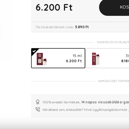
6.200 Ft
KOS
Törzsvásárlóknak csak:
5.890 Ft
KISZERELÉS KIVÁLASZ
15 ml
3
6.200 Ft
8.18
KAPCSOLÓDÓ TERMÉ
100% eredeti termékek,
14 napos visszaküldési ga
Kérdésed van, elakadtál? Hívd ügyfélszolgálatunkat: