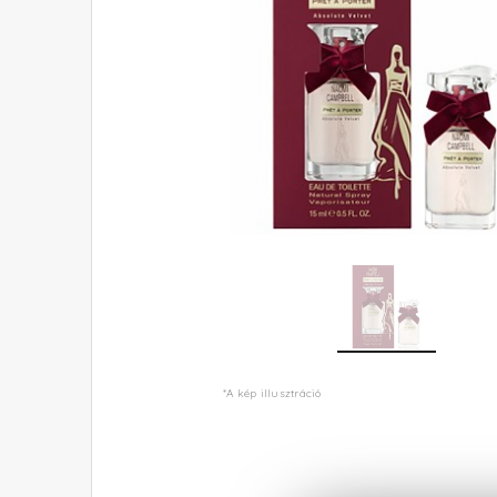
*A kép illusztráció