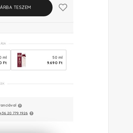
ÁRBA TESZEM
TÁSA
0 ml
50 ml
0 Ft
9.690 Ft
KEK
ranciával
+36 20 779 1926