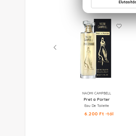
POLICE
NAOMI CAMPBELL
Passion
Pret a Porter
Eau De Toilette 100 ml
Eau De Toilette
8.180 Ft
6.200 Ft -tól