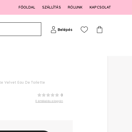
FŐOLDAL
SZÁLLÍTÁS
RÓLUNK
KAPCSOLAT
Belépés
e Velvet Eau De Toilette
0
0 értékelés alapján