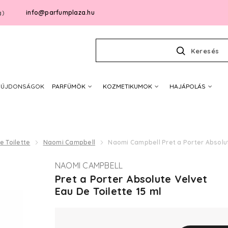
info@parfumplaza.hu
g)
Keresés
ÚJDONSÁGOK
PARFÜMÖK
KOZMETIKUMOK
HAJÁPOLÁS
e Toilette
Naomi Campbell
Naomi Campbell Pret a Porter Absolut
NAOMI CAMPBELL
Pret a Porter Absolute Velvet
Eau De Toilette 15 ml