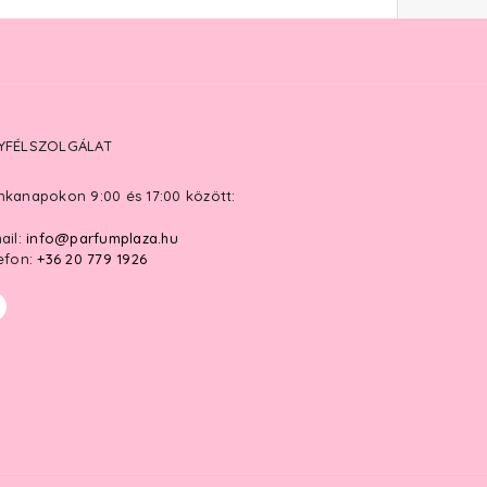
YFÉLSZOLGÁLAT
kanapokon 9:00 és 17:00 között:
ail:
info@parfumplaza.hu
efon:
+36 20 779 1926