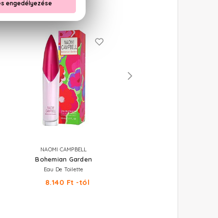
NAOMI CAMPBELL
NAOMI CAMPBELL
Bohemian Garden
Here To Stay
Eau De Toilette
Eau De Toilette
8.140 Ft -tól
5.760 Ft -tól