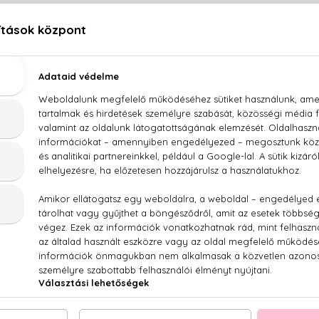
LEÍRÁS
ÉRTÉKELÉSEK (0)
SZÁLLÍTÁS
 Campbell Pret a Porter Absolute Velvet Eau De To
 körte, piros gyümölcsök, gyöngyvirág, jázmin, bazsarózsa, pé