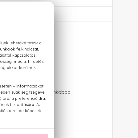
ilette
zsma, cédrus, vanília, tonkabab