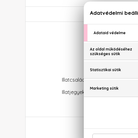
Naomi
Illatcsalád: Virágos-orientális
Illatjegyek: Zöld mandarin, nashi