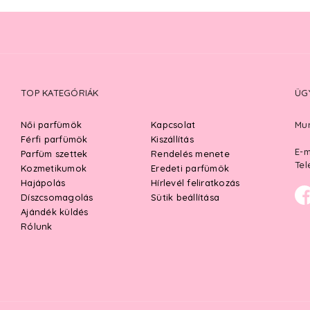
TOP KATEGÓRIÁK
ÜG
Női parfümök
Kapcsolat
Mun
Férfi parfümök
Kiszállítás
E-m
Parfüm szettek
Rendelés menete
Tel
Kozmetikumok
Eredeti parfümök
Hajápolás
Hírlevél feliratkozás
Díszcsomagolás
Sütik beállítása
Ajándék küldés
Rólunk