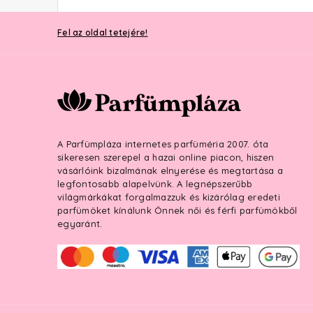
Fel az oldal tetejére!
A Parfümpláza internetes parfüméria 2007. óta
sikeresen szerepel a hazai online piacon, hiszen
vásárlóink bizalmának elnyerése és megtartása a
legfontosabb alapelvünk. A legnépszerűbb
világmárkákat forgalmazzuk és kizárólag eredeti
parfümöket kínálunk Önnek női és férfi parfümökből
egyaránt.