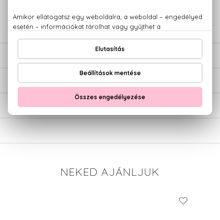
+36 20
Kérdésed van, elakadtál? Hívd ügyfélszolgálatunkat:
779 1926
LEÍRÁS
ÉRTÉKELÉSEK (0)
SZÁLLÍTÁS
NEKED AJÁNLJUK