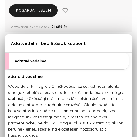
KOSÁRBA TESZEM
Törzsvásárlóknak csak:
21.689 Ft
KISZERELÉS KIVÁLASZTÁSA
50 ml
Teszter 80 ml
18.700 Ft
22.830 Ft
80 ml
24.410 Ft
KAPCSOLÓDÓ TERMÉKEK
100% eredeti termékek,
14 napos visszaküldési garanciával