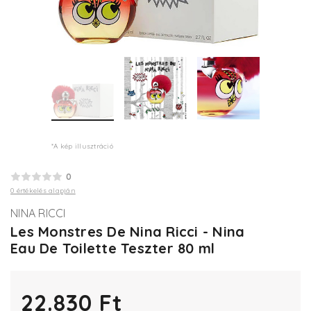
*A kép illusztráció
0
0 értékelés alapján
NINA RICCI
Les Monstres De Nina Ricci - Nina
Eau De Toilette Teszter 80 ml
22.830 Ft