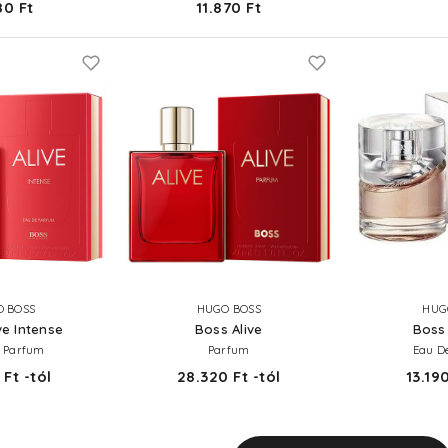
80 Ft
11.870 Ft
 BOSS
HUGO BOSS
HUG
ve Intense
Boss Alive
Boss
 Parfum
Parfum
Eau D
 Ft -tól
28.320 Ft -tól
13.190