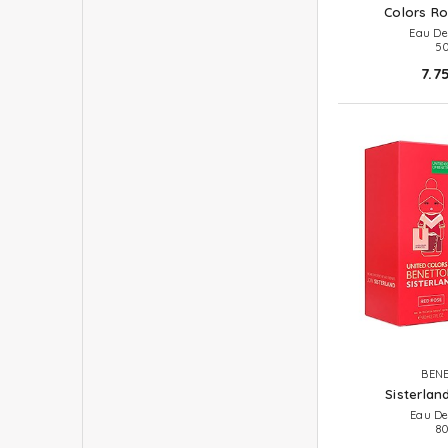
Colors Ro
Eau De
50
7.7
BEN
Sisterlan
Eau De
80