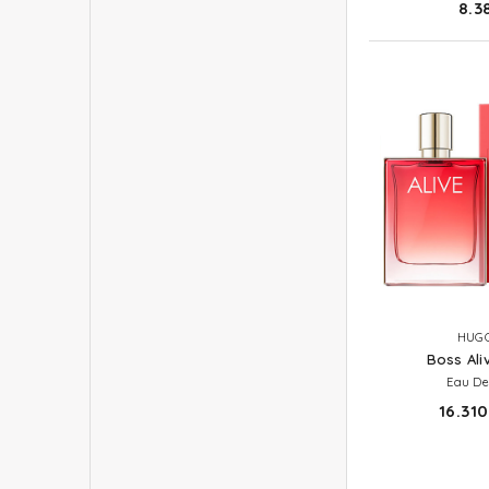
8.3
HUGO
Boss Ali
Eau De
16.310