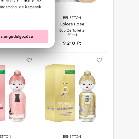
ETTON
BENETTON
s Purple
Colors Rose
 Toilette
Eau De Toilette
50 ml
 Ft -tól
9.210 Ft
ETTON
BENETTON