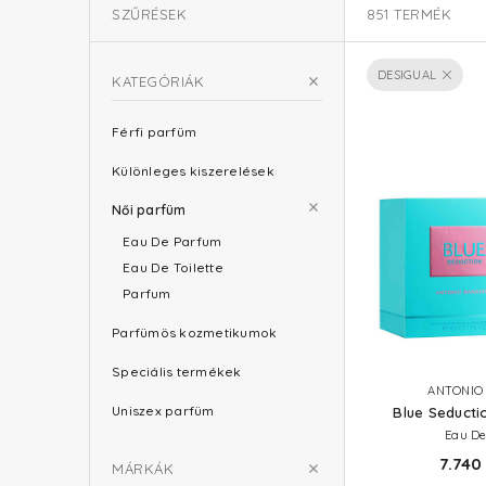
SZŰRÉSEK
851
TERMÉK
DESIGUAL
KATEGÓRIÁK
Férfi parfüm
Különleges kiszerelések
Női parfüm
Eau De Parfum
Eau De Toilette
Parfum
Parfümös kozmetikumok
Speciális termékek
ANTONIO
Uniszex parfüm
Blue Seduct
Eau De
7.740 
MÁRKÁK