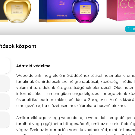
ÚJD
 BANDERAS
ANTONIO BANDERAS
ANTONIO
et Absolu
Her Secret Desire
The Ic
 Parfum
Eau De Toilette
Eau D
 ml
9.020 Ft -tól
10.500
90 Ft