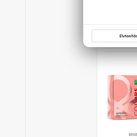
BEN
Color
Eau De
6.480 
BEN