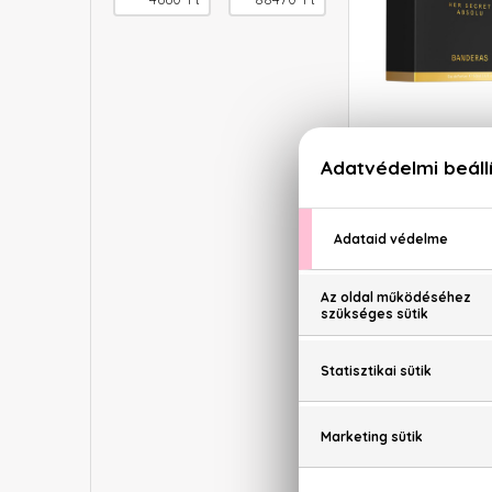
ANTONIO
Her Secr
Eau De
50
13.5