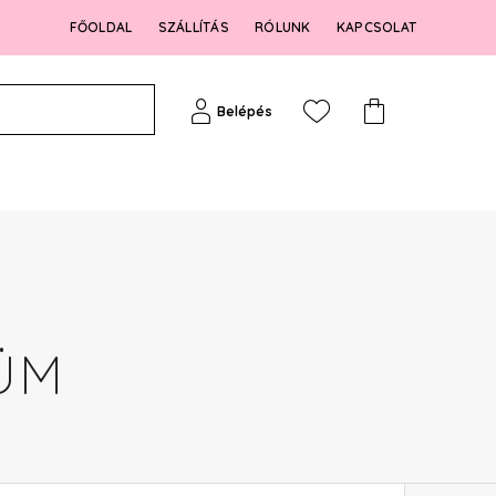
FŐOLDAL
SZÁLLÍTÁS
RÓLUNK
KAPCSOLAT
Belépés
ÜM