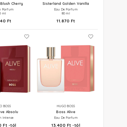
 Blush Cherry
Sisterland Golden Vanilla
e Parfum
Eau De Parfum
0 ml
80 ml
940 Ft
11.870 Ft
O BOSS
HUGO BOSS
ive Absolu
Boss Alive
m Intense
Eau De Parfum
 Ft -tól
13.400 Ft -tól