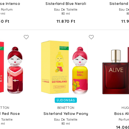
se Intenso
Sisterland Blue Neroli
Sisterland
 Parfum
Eau De Toilette
Eau D
 ml
80 ml
8
50 Ft
11.870 Ft
11.
ÚJDONSÁG
ETTON
BENETTON
HUG
d Red Rose
Sisterland Yellow Peony
Boss Al
 Toilette
Eau De Toilette
Parfu
 ml
80 ml
14.060