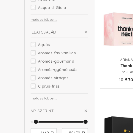
Acqua di Gioia
mutass többet...
ILLATCSALÁD
Aquás
Aromás-fás-vaníliás
ARIANA
Aromás-gourmand
Thank 
Aromás-gyümölcsös
Eau De
Aromás-virágos
10.570
Ciprus-friss
mutass többet...
ÁR SZERINT
-
Ft
Ft