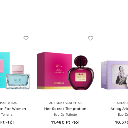
 BANDERAS
ANTONIO BANDERAS
ARIAN
ion For Women
Her Secret Temptation
Ari by Ar
 Toilette
Eau De Toilette
Eau D
Ft -tól
11.480 Ft -tól
10.570