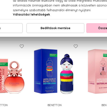
ETTON
BENETTON
BEN
s Blue
Colors Pink
Color
 Toilette
Eau De Toilette
Eau De
Ft -tól
6.660 Ft -tól
6.530
ETTON
BENETTON
BEN