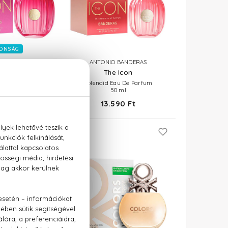
ONSÁG
 BANDERAS
ANTONIO BANDERAS
on Woman
The Icon
e Parfum
Splendid Eau De Parfum
50 ml
 Ft -tól
13.590 Ft