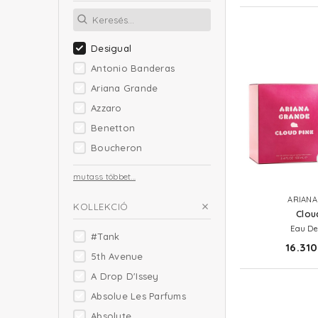
Desigual
Antonio Banderas
Ariana Grande
Azzaro
Benetton
Boucheron
mutass többet...
ARIANA
KOLLEKCIÓ
Clou
Eau De
#Tank
16.310
5th Avenue
A Drop D'Issey
Absolue Les Parfums
Absolute