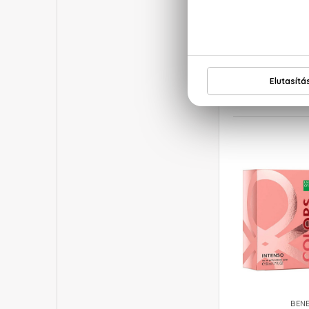
BEN
Color
Eau De
6.480 
BEN