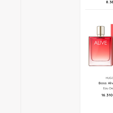
8.3
HUGO
Boss Ali
Eau De
16.310