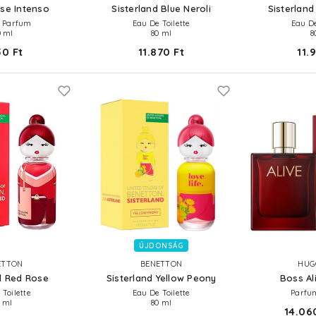
se Intenso
Sisterland Blue Neroli
Sisterland
 Parfum
Eau De Toilette
Eau D
 ml
80 ml
8
50 Ft
11.870 Ft
11.
ÚJDONSÁG
ETTON
BENETTON
HUG
d Red Rose
Sisterland Yellow Peony
Boss Al
 Toilette
Eau De Toilette
Parfu
 ml
80 ml
14.060