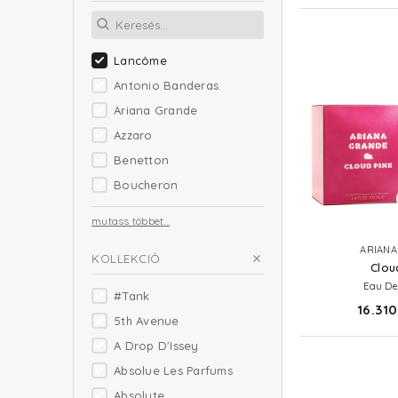
Lancôme
Antonio Banderas
Ariana Grande
Azzaro
Benetton
Boucheron
mutass többet...
ARIANA
KOLLEKCIÓ
Clou
Eau De
#Tank
16.310
5th Avenue
A Drop D'Issey
Absolue Les Parfums
Absolute