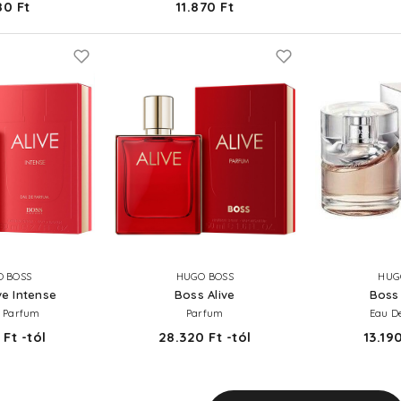
80 Ft
11.870 Ft
 BOSS
HUGO BOSS
HUG
ve Intense
Boss Alive
Boss
 Parfum
Parfum
Eau D
 Ft -tól
28.320 Ft -tól
13.190