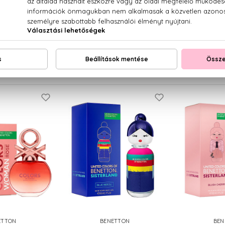
ETTON
BENETTON
BEN
s Blue
Colors Pink
Color
 Toilette
Eau De Toilette
Eau De
Ft -tól
6.660 Ft -tól
6.530
ETTON
BENETTON
BEN