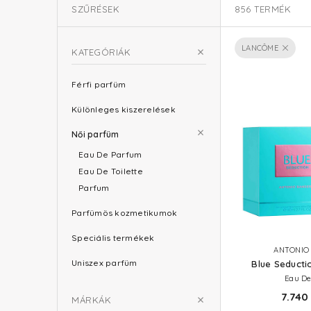
SZŰRÉSEK
856
TERMÉK
LANCÔME
KATEGÓRIÁK
Férfi parfüm
Különleges kiszerelések
Női parfüm
Eau De Parfum
Eau De Toilette
Parfum
Parfümös kozmetikumok
Speciális termékek
ANTONIO
Uniszex parfüm
Blue Seduct
Eau De
7.740 
MÁRKÁK