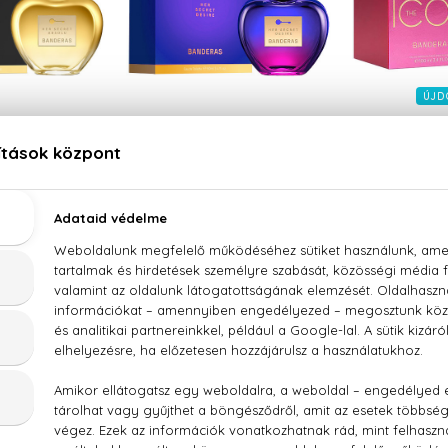
ÚJD
 BANDERAS
ANTONIO BANDERAS
ANTONIO
et Absolu
Her Secret Desire
The Ic
 Parfum
Eau De Toilette
Eau D
 ml
9.020 Ft -tól
10.500
90 Ft