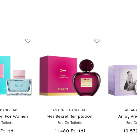
 BANDERAS
ANTONIO BANDERAS
ARIAN
ion For Women
Her Secret Temptation
Ari by Ar
 Toilette
Eau De Toilette
Eau D
Ft -tól
11.480 Ft -tól
10.570