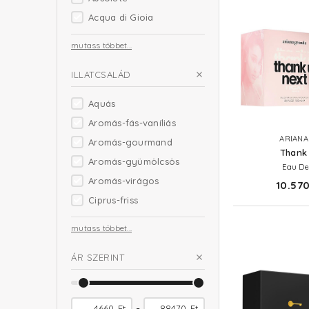
Acqua di Gioia
mutass többet...
ILLATCSALÁD
Aquás
Aromás-fás-vaníliás
ARIANA
Aromás-gourmand
Thank 
Aromás-gyümölcsös
Eau De
Aromás-virágos
10.570
Ciprus-friss
mutass többet...
ÁR SZERINT
-
Ft
Ft