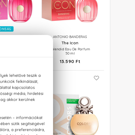
ONSÁG
 BANDERAS
ANTONIO BANDERAS
on Woman
The Icon
e Parfum
Splendid Eau De Parfum
50 ml
 Ft -tól
13.590 Ft