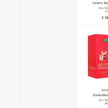
Colors Ro
Eau De
50
7.7
BEN
Sisterlan
Eau De
80