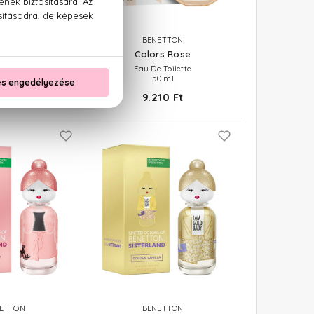
ETTON
BENETTON
s Purple
Colors Rose
 Toilette
Eau De Toilette
50 ml
 Ft -tól
9.210 Ft
ETTON
BENETTON