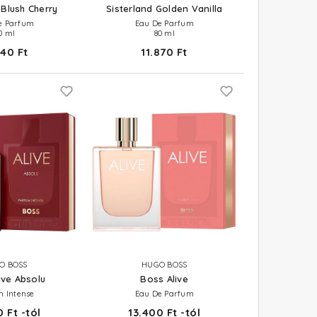
 Blush Cherry
Sisterland Golden Vanilla
e Parfum
Eau De Parfum
0 ml
80 ml
940 Ft
11.870 Ft
O BOSS
HUGO BOSS
ive Absolu
Boss Alive
m Intense
Eau De Parfum
 Ft -tól
13.400 Ft -tól