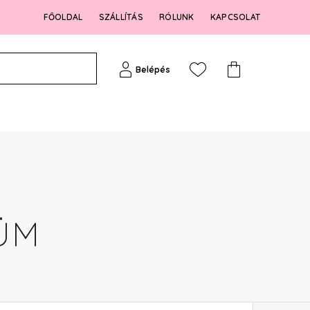
FŐOLDAL
SZÁLLÍTÁS
RÓLUNK
KAPCSOLAT
Belépés
ÜM