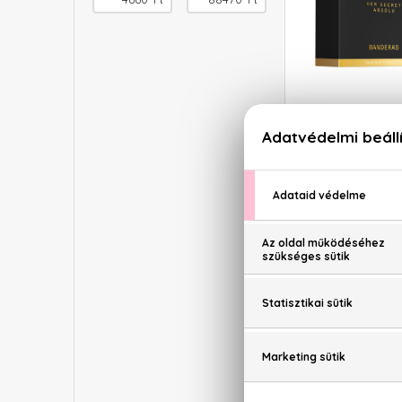
ANTONIO
Her Secr
Eau De
50
13.5