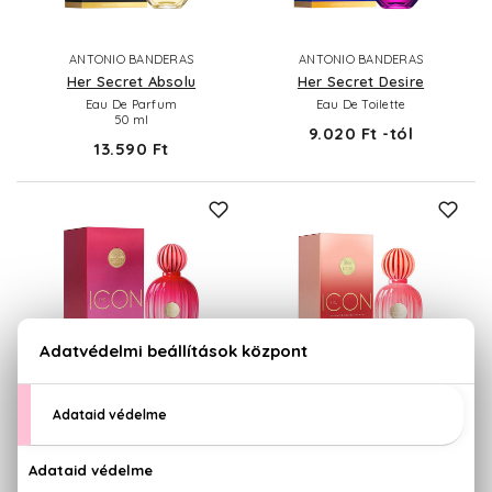
ANTONIO BANDERAS
ANTONIO BANDERAS
Her Secret Absolu
Her Secret Desire
Eau De Parfum
Eau De Toilette
50 ml
9.020 Ft -tól
13.590 Ft
ÚJDONSÁG
ANTONIO BANDERAS
ANTONIO BANDERAS
The Icon Woman
The Icon
Eau De Parfum
Splendid Eau De Parfum
50 ml
10.500 Ft -tól
13.590 Ft