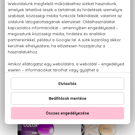
BENETTON
BENETTON
Colors Blue
Colors Pink
Eau De Toilette
Eau De Toilette
6.480 Ft -tól
6.660 Ft -tól