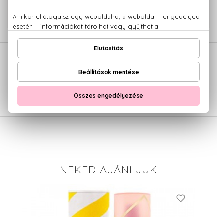
+36 20
Kérdésed van, elakadtál? Hívd ügyfélszolgálatunkat:
779 1926
LEÍRÁS
ÉRTÉKELÉSEK (0)
SZÁLLÍTÁS
NEKED AJÁNLJUK