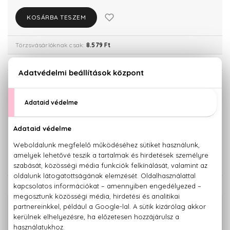
KOSÁRBA TESZEM
Törzsvásárlóknak csak:
8.579 Ft
KISZERELÉS KIVÁLASZTÁSA
Teszter 100 ml
50 ml
6.860 Ft
8.400 Ft
100 ml
9.030 Ft
KAPCSOLÓDÓ TERMÉKEK
100% eredeti termékek,
14 napos visszaküldési garanciával