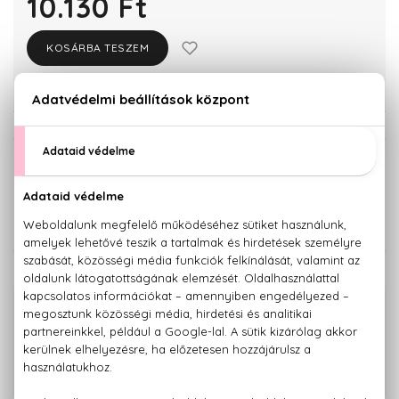
10.130 Ft
KOSÁRBA TESZEM
Törzsvásárlóknak csak:
9.624 Ft
KISZERELÉS KIVÁLASZTÁSA
Teszter 100 ml
100 ml
10.130 Ft
14.060 Ft
KAPCSOLÓDÓ TERMÉKEK
100% eredeti termékek,
14 napos visszaküldési garanciával
+36 20
Kérdésed van, elakadtál? Hívd ügyfélszolgálatunkat:
779 1926