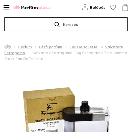
Belépés
Keresés
Parfüm
Férfi parfüm
Eau De Toilette
Salvatore
Ferragamo
Salvatore Ferragamo F by Ferragamo Pour Homme
Black Eau De Toilette