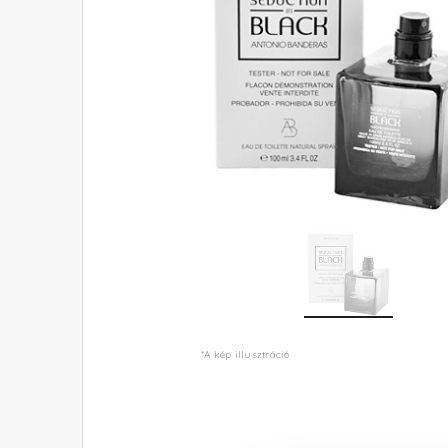
*A kép illusztráció