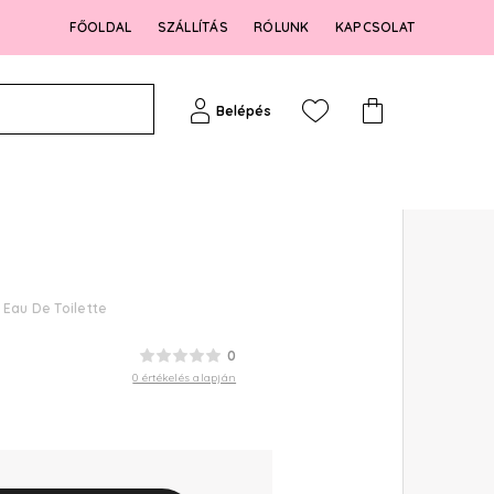
FŐOLDAL
SZÁLLÍTÁS
RÓLUNK
KAPCSOLAT
Belépés
Eau De Toilette
0
0 értékelés alapján