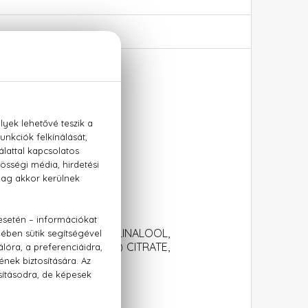
cédrus, ámbra
INNAMATE, LIMONENE, LINALOOL,
LHYDROXYPIPERIDINOL) CITRATE,