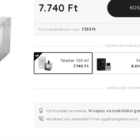
7.740 Ft
KOS
Törzsvásárlóknak csak:
7.353 Ft
KISZERELÉS KIVÁLASZ
Teszter 100 ml
5
7.740 Ft
8.61
KAPCSOLÓDÓ TERMÉ
100% eredeti termékek,
14 napos visszaküldési ga
Kérdésed van, elakadtál? Hívd ügyfélszolgálatunkat: