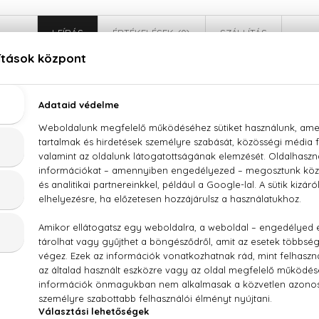
LEÍRÁS
ÉRTÉKELÉSEK (0)
SZÁLLÍTÁS
Antonio Banderas Black Seduction Eau De Toilette
bizli, kardamom, koriander, szerecsendió, tonkabab, pézsma, 
AQUA (WATER), PARFUM (FRAGRANCE), ETHYLHEXYL METHOXYC
ATE, BUTYL METHOXYDIBENZOYLMETHANE, TRIS(TETRAMETHY
. VIOLET 2), CI 19140 (YELLOW 5), CI 14700 (RED 4).