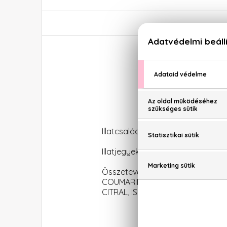
Illatcsalád: Orientális-fűszeres
Illatjegyek: Bergamott, fekete ri
Összetevők: ALCOHOL DENAT., 
COUMARIN, ETHYLHEXYL SALICYL
CITRAL, ISOEUGENOL, CI 60730 (EXT