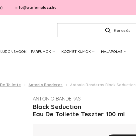
info@parfumplaza.hu
g)
Keresés
ÚJDONSÁGOK
PARFÜMÖK
KOZMETIKUMOK
HAJÁPOLÁS
De Toilette
Antonio Banderas
Antonio Banderas Black Seduction 
ANTONIO BANDERAS
Black Seduction
Eau De Toilette Teszter 100 ml