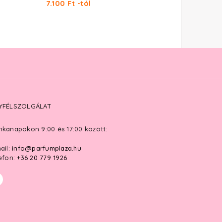
7.100 Ft -tól
YFÉLSZOLGÁLAT
kanapokon 9:00 és 17:00 között:
ail:
info@parfumplaza.hu
efon:
+36 20 779 1926