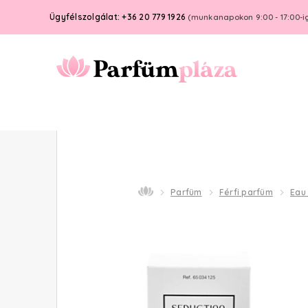
Ügyfélszolgálat: +36 20 779 1926
(munkanapokon 9:00 - 17:00-i
Parfüm
Férfi parfüm
Eau 