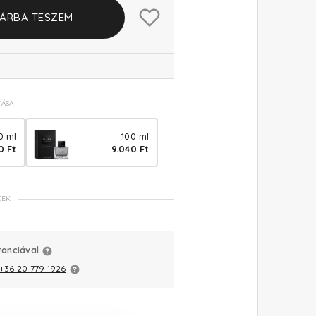
ÁRBA TESZEM
TÁSA
0 ml
100 ml
0 Ft
9.040 Ft
KEK
ranciával
+36 20 779 1926