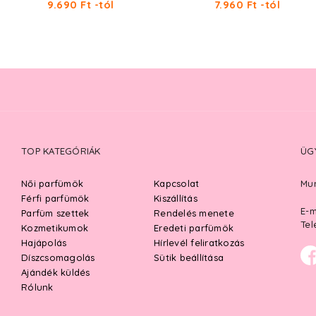
9.690 Ft -tól
7.960 Ft -tól
TOP KATEGÓRIÁK
ÜG
Női parfümök
Kapcsolat
Mun
Férfi parfümök
Kiszállítás
E-m
Parfüm szettek
Rendelés menete
Tel
Kozmetikumok
Eredeti parfümök
Hajápolás
Hírlevél feliratkozás
Díszcsomagolás
Sütik beállítása
Ajándék küldés
Rólunk