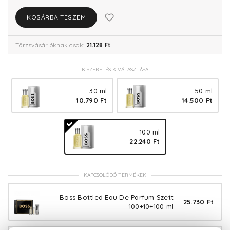
KOSÁRBA TESZEM
Törzsvásárlóknak csak:
21.128 Ft
KISZERELÉS KIVÁLASZTÁSA
30 ml
50 ml
10.790 Ft
14.500 Ft
100 ml
22.240 Ft
KAPCSOLÓDÓ TERMÉKEK
Boss Bottled Eau De Parfum Szett
25.730 Ft
100+10+100 ml