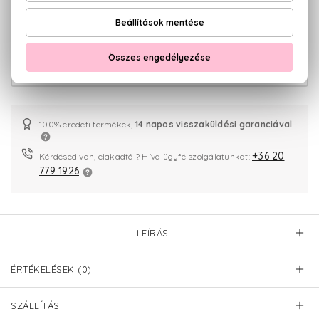
15.430 Ft
ml
23.090 Ft -
Boss Bottled Eau De Parfum
tól
100% eredeti termékek,
14 napos visszaküldési garanciával
+36 20
Kérdésed van, elakadtál? Hívd ügyfélszolgálatunkat:
779 1926
LEÍRÁS
ÉRTÉKELÉSEK (0)
SZÁLLÍTÁS