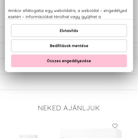
+36 20
Kérdésed van, elakadtál? Hívd ügyfélszolgálatunkat:
779 1926
LEÍRÁS
ÉRTÉKELÉSEK (0)
SZÁLLÍTÁS
NEKED AJÁNLJUK