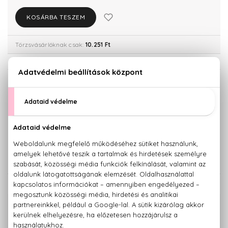
KOSÁRBA TESZEM
Törzsvásárlóknak csak:
10.251 Ft
KISZERELÉS KIVÁLASZTÁSA
30 ml
50 ml
10.790 Ft
11.670 Ft
100 ml
21.490 Ft
KAPCSOLÓDÓ TERMÉKEK
100% eredeti termékek,
14 napos visszaküldési garanciával