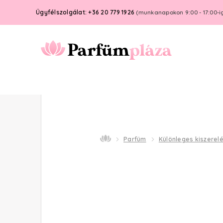
Ügyfélszolgálat: +36 20 779 1926
(munkanapokon 9:00 - 17:00-i
Parfüm
Különleges kiszerel