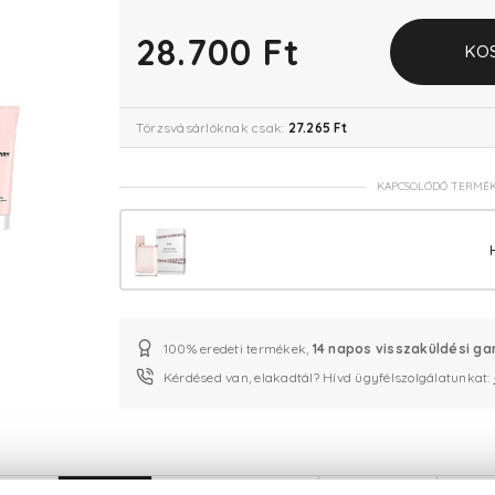
28.700 Ft
KO
Törzsvásárlóknak csak:
27.265 Ft
KAPCSOLÓDÓ TERMÉ
100% eredeti termékek,
14 napos visszaküldési ga
Kérdésed van, elakadtál? Hívd ügyfélszolgálatunkat: