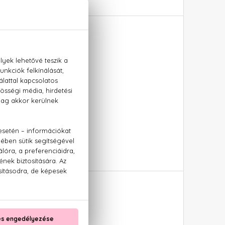
yánkő, fehér fás jegyek