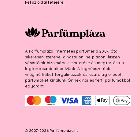
Fel az oldal tetejére!
A Parfümpláza internetes parfüméria 2007. óta
sikeresen szerepel a hazai online piacon, hiszen
vásárlóink bizalmának elnyerése és megtartása a
legfontosabb alapelvünk. A legnépszerűbb
világmárkákat forgalmazzuk és kizárólag eredeti
parfümöket kínálunk Önnek női és férfi parfümökből
egyaránt.
© 2007-2026 Parfümpláza.hu