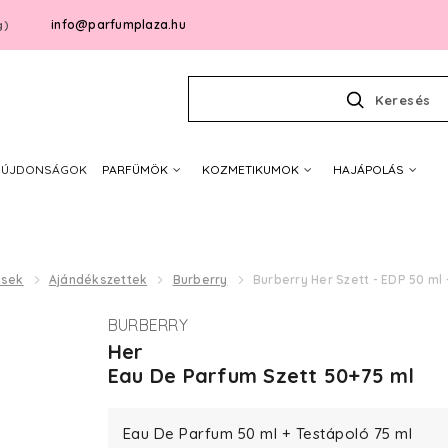
info@parfumplaza.hu
g)
Keresés
ÚJDONSÁGOK
PARFÜMÖK
KOZMETIKUMOK
HAJÁPOLÁS
ések
Ajándékszettek
Burberry
Burberry Her Szett - EDP 50 ml 
BURBERRY
Her
Eau De Parfum Szett 50+75 ml
Eau De Parfum 50 ml + Testápoló 75 ml