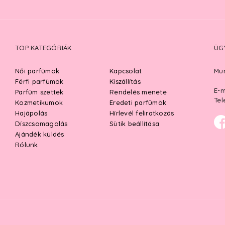
TOP KATEGÓRIÁK
ÜG
Női parfümök
Kapcsolat
Mun
Férfi parfümök
Kiszállítás
E-m
Parfüm szettek
Rendelés menete
Tel
Kozmetikumok
Eredeti parfümök
Hajápolás
Hírlevél feliratkozás
Díszcsomagolás
Sütik beállítása
Ajándék küldés
Rólunk