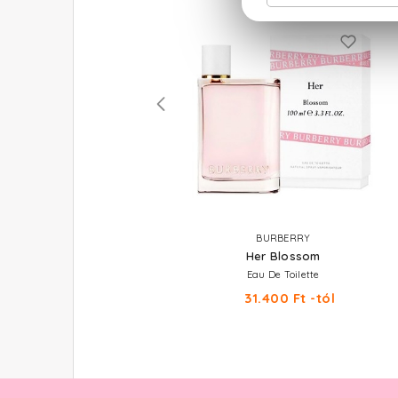
JEAN PAUL GAULTIER
BURBERRY
Gaultier Divine
Her Blossom
Eau De Parfum Szett 50+75 ml
Eau De Toilette
31.180 Ft
31.400 Ft -tól