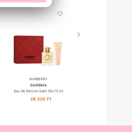
BURBERRY
BURBERRY
Goddess
Burberry For Women
Eau De Parfum Szett 50+75 ml
Eau De Parfum
28.320 Ft
14.060 Ft -tól