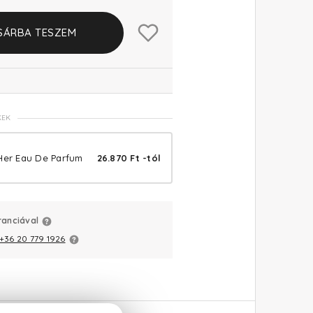
SÁRBA TESZEM
KEK
Her Eau De Parfum
26.870 Ft -tól
ranciával
+36 20 779 1926