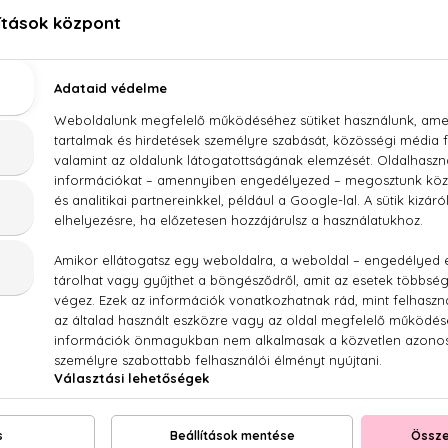
LEÍRÁS
ÉRTÉKELÉSEK (0)
SZÁLLÍTÁS
Burberry Her Szett - EDP 50 ml + Testápoló 75 ml
ros bogyós gyümölcsök, jázmin, rózsa, vanília, pézsma, borost
NEKED AJÁNLJUK