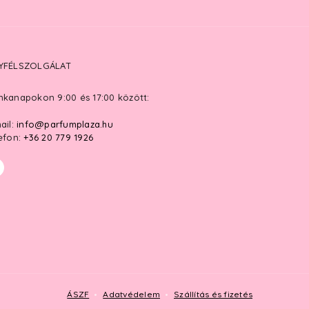
YFÉLSZOLGÁLAT
kanapokon 9:00 és 17:00 között:
ail:
info@parfumplaza.hu
efon:
+36 20 779 1926
ÁSZF
Adatvédelem
Szállítás és fizetés