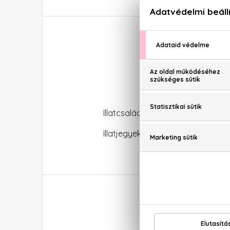
Illatcsalád: Virágos-gourmand
Illatjegyek: Erdei gyümölcsök, pi