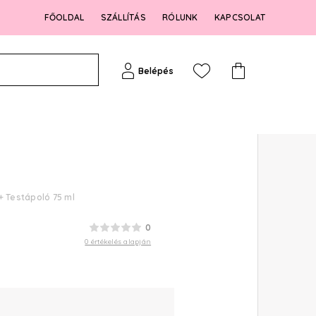
FŐOLDAL
SZÁLLÍTÁS
RÓLUNK
KAPCSOLAT
Belépés
+ Testápoló 75 ml
0
0 értékelés alapján