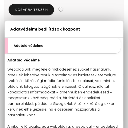
KOSÁRBA TESZEM
Törzsvásárlóknak csak:
13.984 Ft
KISZERELÉS KIVÁLASZTÁSA
50 ml
100 ml
14.720 Ft
17.620 Ft
KAPCSOLÓDÓ TERMÉKEK
100% eredeti termékek,
14 napos visszaküldési garanciával
+36 20
Kérdésed van, elakadtál? Hívd ügyfélszolgálatunkat:
779 1926