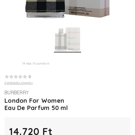
*A kép illusztráció
0
0 értékelés alapján
BURBERRY
London For Women
Eau De Parfum 50 ml
14.720 Ft