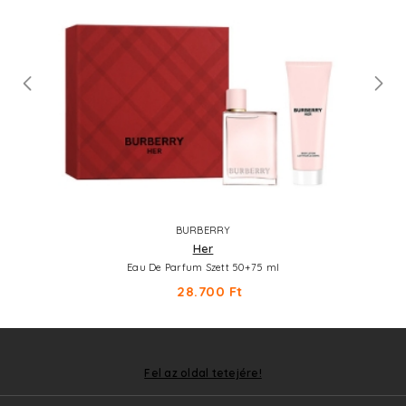
BURBERRY
Her
Eau De Parfum Szett 50+75 ml
28.700 Ft
Fel az oldal tetejére!