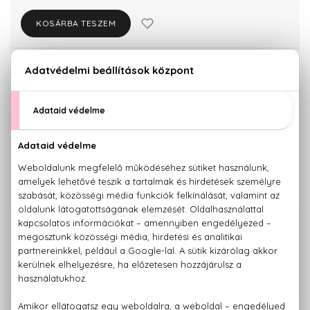
KOSÁRBA TESZEM
Törzsvásárlóknak csak:
12.113 Ft
KISZERELÉS KIVÁLASZTÁSA
50 ml
100 ml
12.750 Ft
16.530 Ft
KAPCSOLÓDÓ TERMÉKEK
100% eredeti termékek,
14 napos visszaküldési garanciával
+36 20
Kérdésed van, elakadtál? Hívd ügyfélszolgálatunkat:
779 1926