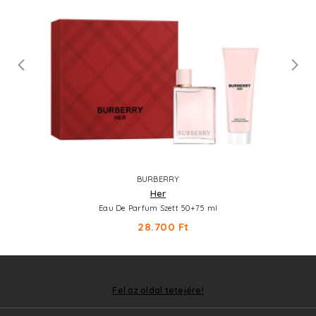
BURBERRY
Her
Eau De Parfum Szett 50+75 ml
28.700 Ft
Fel az oldal tetejére!