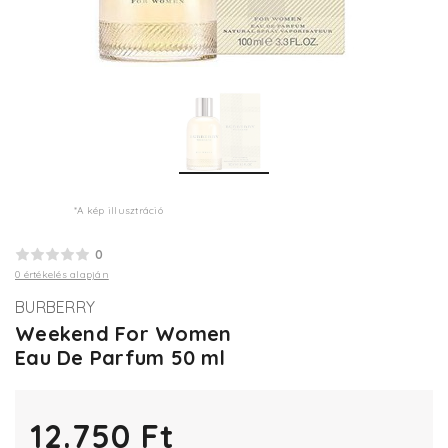
*A kép illusztráció
0
0 értékelés alapján
BURBERRY
Weekend For Women
Eau De Parfum 50 ml
12.750 Ft