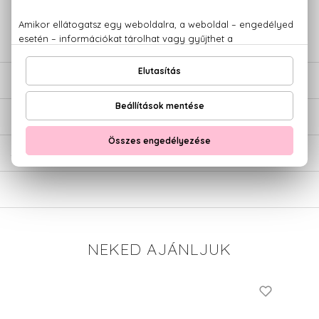
+36 20
Kérdésed van, elakadtál? Hívd ügyfélszolgálatunkat:
779 1926
LEÍRÁS
ÉRTÉKELÉSEK (0)
SZÁLLÍTÁS
NEKED AJÁNLJUK