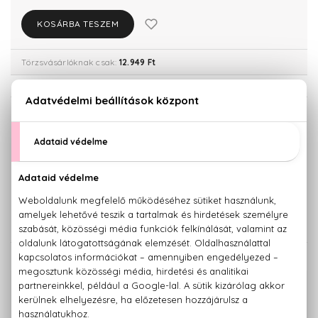
KOSÁRBA TESZEM
Törzsvásárlóknak csak:
12.949 Ft
KISZERELÉS KIVÁLASZTÁSA
30 ml
50 ml
13.630 Ft
22.870 Ft
90 ml
29.640 Ft
KAPCSOLÓDÓ TERMÉKEK
100% eredeti termékek,
14 napos visszaküldési garanciával