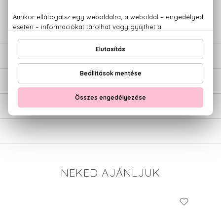
+36 20
Kérdésed van, elakadtál? Hívd ügyfélszolgálatunkat:
779 1926
LEÍRÁS
ÉRTÉKELÉSEK (0)
SZÁLLÍTÁS
NEKED AJÁNLJUK