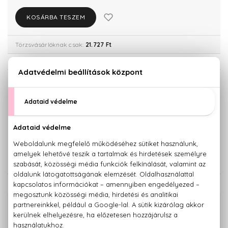
KOSÁRBA TESZEM
Törzsvásárlóknak csak:
21.727 Ft
KISZERELÉS KIVÁLASZTÁSA
30 ml
50 ml
13.630 Ft
22.870 Ft
90 ml
29.640 Ft
KAPCSOLÓDÓ TERMÉKEK
100% eredeti termékek,
14 napos visszaküldési garanciával