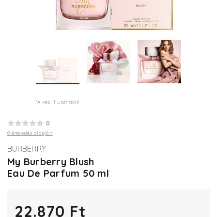
*A kép illusztráció
0
0 értékelés alapján
BURBERRY
My Burberry Blush
Eau De Parfum 50 ml
22.870 Ft