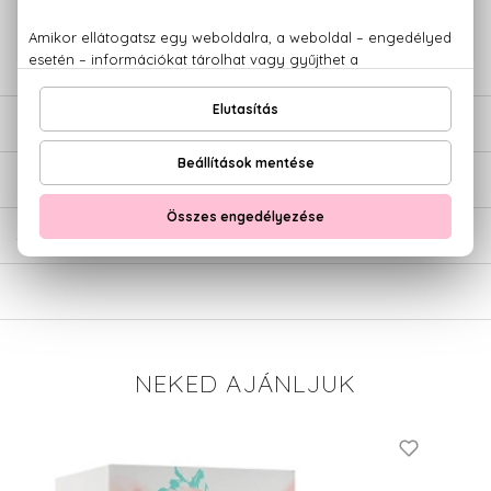
+36 20
Kérdésed van, elakadtál? Hívd ügyfélszolgálatunkat:
779 1926
LEÍRÁS
ÉRTÉKELÉSEK (0)
SZÁLLÍTÁS
NEKED AJÁNLJUK