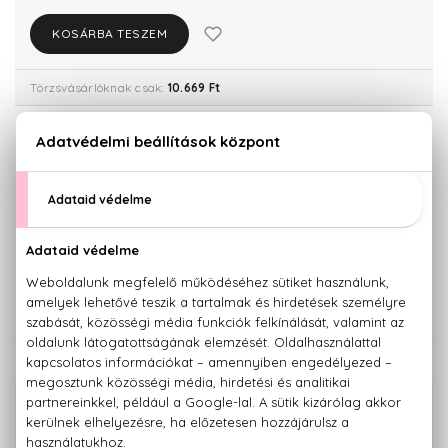
KOSÁRBA TESZEM
Törzsvásárlóknak csak:
10.669 Ft
KISZERELÉS KIVÁLASZTÁSA
30 ml
Teszter 100 ml
11.230 Ft
11.230 Ft
50 ml
100 ml
12.310 Ft
14.060 Ft
KAPCSOLÓDÓ TERMÉKEK
100% eredeti termékek,
14 napos visszaküldési garanciával