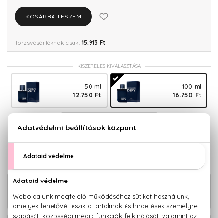
KOSÁRBA TESZEM
Törzsvásárlóknak csak:
15.913 Ft
KISZERELÉS KIVÁLASZTÁSA
50 ml
100 ml
12.750 Ft
16.750 Ft
200 ml
20.900 Ft
KAPCSOLÓDÓ TERMÉKEK
Defy Eau De Toilette 100 ml
21.340 Ft