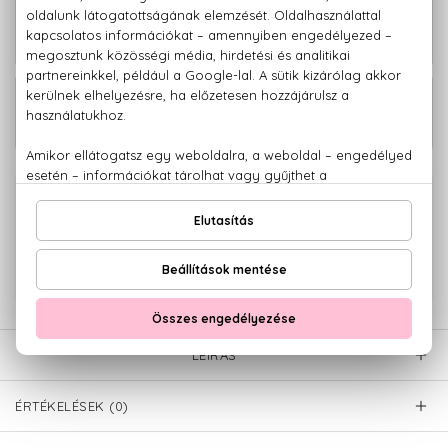
Defy Eau De Parfum 200 ml
20.900 Ft
Defy Tusfürdő 100 ml
950 Ft
100% eredeti termékek,
14 napos visszaküldési garanciával
+36 20
Kérdésed van, elakadtál? Hívd ügyfélszolgálatunkat:
779 1926
LEÍRÁS
ÉRTÉKELÉSEK (0)