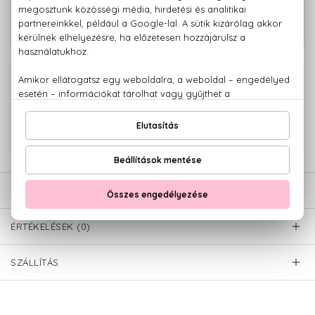
Defy Eau De Parfum 200 ml
20.900 Ft
100% eredeti termékek,
14 napos visszaküldési garanciával
+36 20
Kérdésed van, elakadtál? Hívd ügyfélszolgálatunkat:
779 1926
LEÍRÁS
ÉRTÉKELÉSEK (0)
SZÁLLÍTÁS