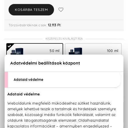
KOSÁRBA TESZEM
Törzsvásárlóknak csak:
12.113 Ft
KISZERELÉS KIVÁLASZTÁSA
50 ml
100 ml
12.750 Ft
16.750 Ft
200 ml
20.900 Ft
KAPCSOLÓDÓ TERMÉKEK
Defy Eau De Toilette 100 ml
21.340 Ft