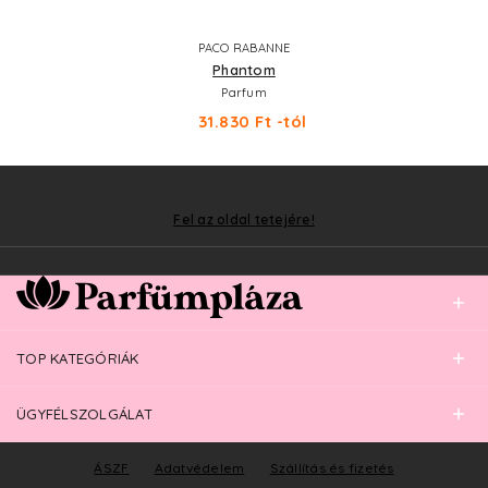
PACO RABANNE
Phantom
Parfum
31.830 Ft -tól
Fel az oldal tetejére!
TOP KATEGÓRIÁK
ÜGYFÉLSZOLGÁLAT
ÁSZF
Adatvédelem
Szállítás és fizetés