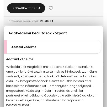
KOSÁRBA TESZEM
Törzsvásárlóknak csak:
25.688 Ft
KISZERELÉS KIVÁLASZTÁSA
60 ml
100 ml
21.780 Ft
27.040 Ft
KAPCSOLÓDÓ TERMÉKEK
212 Eau De Toilette Szett 100+100 ml
27.480 Ft
100% eredeti termékek,
14 napos visszaküldési garanciával
+36 20
Kérdésed van, elakadtál? Hívd ügyfélszolgálatunkat: