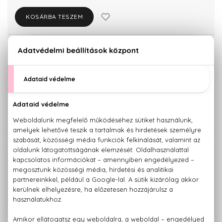
KOSÁRBA TESZEM
Törzsvásárlóknak csak:
26.904 Ft
KISZERELÉS KIVÁLASZTÁSA
60 ml
100 ml
21.340 Ft
28.320 Ft
KAPCSOLÓDÓ TERMÉKEK
100% eredeti termékek,
14 napos visszaküldési garanciával
+36 20
Kérdésed van, elakadtál? Hívd ügyfélszolgálatunkat:
779 1926