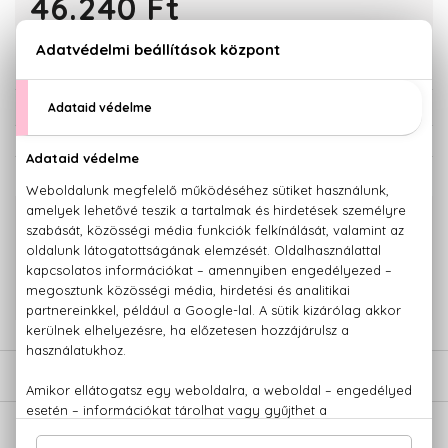
46.240 Ft
KOSÁRBA TESZEM
Törzsvásárlóknak csak:
43.928 Ft
KAPCSOLÓDÓ TERMÉKEK
100% eredeti termékek,
14 napos visszaküldési garanciával
+36 20
Kérdésed van, elakadtál? Hívd ügyfélszolgálatunkat:
779 1926
LEÍRÁS
ÉRTÉKELÉSEK (0)