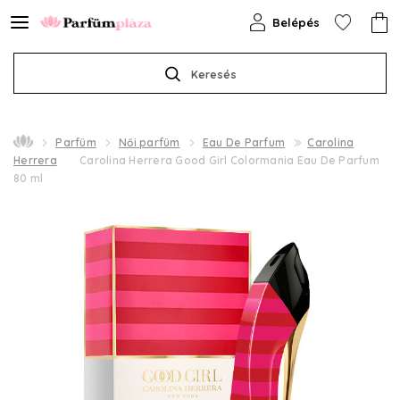
Belépés
Keresés
Parfüm
Női parfüm
Eau De Parfum
Carolina
Herrera
Carolina Herrera Good Girl Colormania Eau De Parfum
80 ml