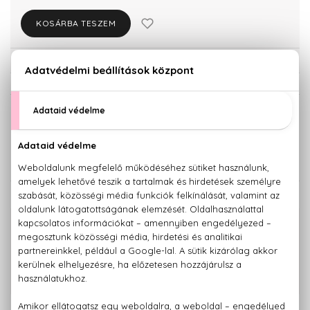
KOSÁRBA TESZEM
Törzsvásárlóknak csak:
11.087 Ft
KISZERELÉS KIVÁLASZTÁSA
Teszter 100 ml
100 ml
8.400 Ft
11.670 Ft
KAPCSOLÓDÓ TERMÉKEK
100% eredeti termékek,
14 napos visszaküldési garanciával
+36 20
Kérdésed van, elakadtál? Hívd ügyfélszolgálatunkat:
779 1926