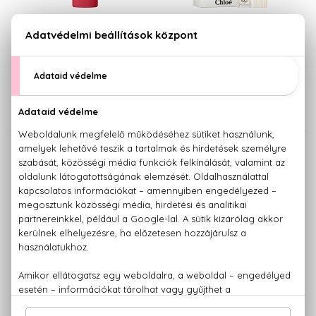
CHLOÉ
CHLOÉ
Chloé L'Eau De Parfum
Chloé L'Eau De Parfum
Intense
Intense
Eau De Parfum Intense
Eau De Parfum Intense
Utántöltő 150 ml
Szett 50+100 ml
30.960 Ft
43.140 Ft
CHLOÉ
CHLOÉ
Chloé L'Eau De Parfum
Chloé Rose Naturelle Intense
Intense
Eau De Parfum Intense
Utántölthető Eau De Parfum
12.750 Ft -tól