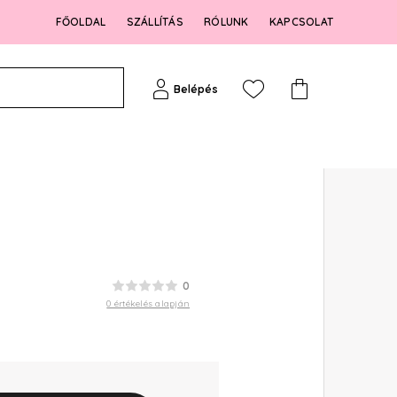
FŐOLDAL
SZÁLLÍTÁS
RÓLUNK
KAPCSOLAT
Belépés
0
0 értékelés alapján