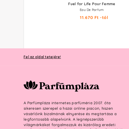
Candy Kiss
Fuel for Life Pour Femme
Eau De Parfum
Eau De Parfum
19.140 Ft -tól
11.670 Ft -tól
Fel az oldal tetejére!
A Parfümpláza internetes parfüméria 2007. óta
sikeresen szerepel a hazai online piacon, hiszen
vásárlóink bizalmának elnyerése és megtartása a
legfontosabb alapelvünk. A legnépszerűbb
világmárkákat forgalmazzuk és kizárólag eredeti