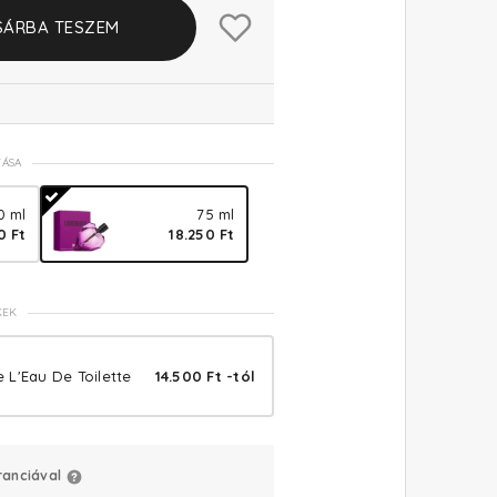
SÁRBA TESZEM
TÁSA
0 ml
75 ml
0 Ft
18.250 Ft
KEK
 L'Eau De Toilette
14.500 Ft -tól
ranciával