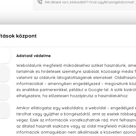
Kérdésed van, elakadtál? Hívd ügyfélszolgálatunkat:
LEÍRÁS
ÉRTÉKELÉSEK (0)
SZÁLLÍTÁS
Diesel Loverdose Eau De Parfum
s, jázmin, gardénia, édesgyökér, vanília, medvecukor, ámbra, f
 / FRAGRANCE, AQUA / WATER, HYDROXYCITRONELLAL, LIM
BENZYL BENZOATE, LINALOOL, FARNESOL (F.I.L. B48488/1).