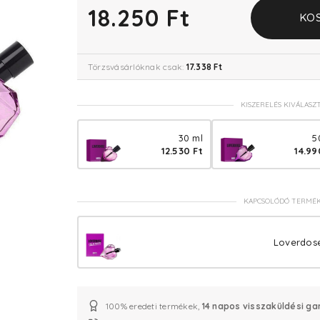
18.250 Ft
KO
Törzsvásárlóknak csak:
17.338 Ft
KISZERELÉS KIVÁLASZ
30 ml
5
12.530 Ft
14.99
KAPCSOLÓDÓ TERMÉ
Loverdose
100% eredeti termékek,
14 napos visszaküldési ga