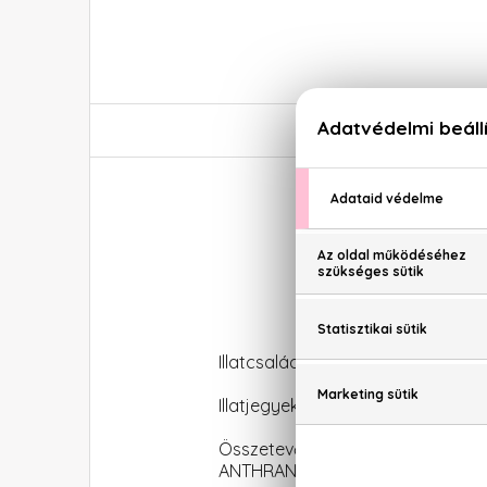
Illatcsalád: Orientális-vaníliás
Illatjegyek: Mandarin, csillagániz
Összetevők: ALCOHOL, PARFUM
ANTHRANILATE, BENZYL ALCOHOL, 