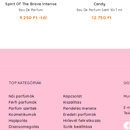
Spirit Of The Brave Intense
Candy
Eau De Parfum
Eau De Parfum Szett 10+7 ml
9.250 Ft -tól
12.750 Ft
TOP KATEGÓRIÁK
ÜG
Női parfümök
Kapcsolat
Mun
Férfi parfümök
Kiszállítás
E-m
Parfüm szettek
Rendelés menete
Tel
Kozmetikumok
Eredeti parfümök
Hajápolás
Hírlevél feliratkozás
Díszcsomagolás
Sütik beállítása