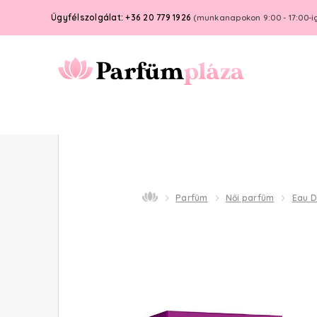
Ügyfélszolgálat: +36 20 779 1926
(munkanapokon 9:00 - 17:00-i
Parfüm
Női parfüm
Eau 