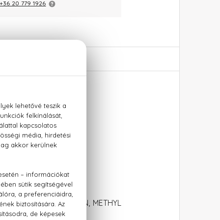
+36 20 779 1926
ás jegyek
ONENE, BHT, COUMARIN, METHYL