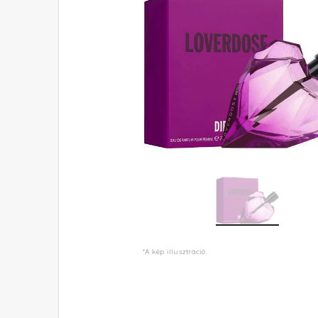
*A kép illusztráció