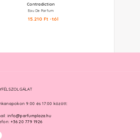
Contradiction
Obsession
Eau De Parfum
Eau De Parfum
15.210 Ft -tól
12.530 Ft -tól
YFÉLSZOLGÁLAT
kanapokon 9:00 és 17:00 között:
ail:
info@parfumplaza.hu
efon:
+36 20 779 1926