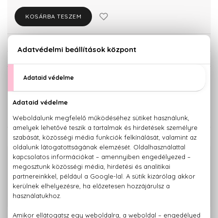
KOSÁRBA TESZEM
Törzsvásárlóknak csak:
8.788 Ft
KISZERELÉS KIVÁLASZTÁSA
50 ml
9.250 Ft
KAPCSOLÓDÓ TERMÉKEK
100% eredeti termékek,
14 napos visszaküldési garanciával
+36 20
Kérdésed van, elakadtál? Hívd ügyfélszolgálatunkat:
779 1926