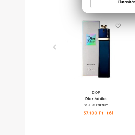
RALPH LAUREN
DIOR
Big Pony 4 For Women
Dior Addict
Eau De Toilette Mini 15 ml
Eau De Parfum
6.640 Ft
37.100 Ft -tól