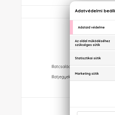
Illatcsalád: Orientális-virágos
Illatjegyek: Mandarin, narancs, be