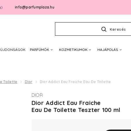
info@parfumplaza.hu
g)
Keresés
ÚJDONSÁGOK
PARFÜMÖK
KOZMETIKUMOK
HAJÁPOLÁS
e Toilette
Dior
Dior Addict Eau Fraiche Eau De Toilette
DIOR
Dior Addict Eau Fraiche
Eau De Toilette Teszter 100 ml