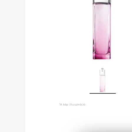
*A kép illusztráció