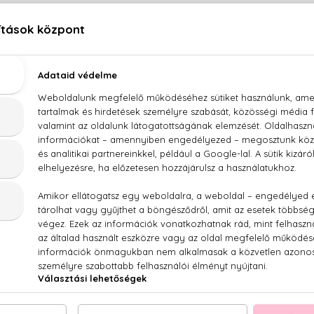
LEÍRÁS
ÉRTÉKELÉSEK (0)
SZÁLLÍTÁS
Dior Addict Eau Fraiche Eau De Toilette
rgamott, vanília