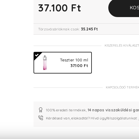
37.100 Ft
KOS
Törzsvásárlóknak csak:
35.245 Ft
KISZERELÉS KIVÁLASZ
Teszter 100 ml
37.100 Ft
KAPCSOLÓDÓ TERMÉ
100% eredeti termékek,
14 napos visszaküldési ga
Kérdésed van, elakadtál? Hívd ügyfélszolgálatunkat: