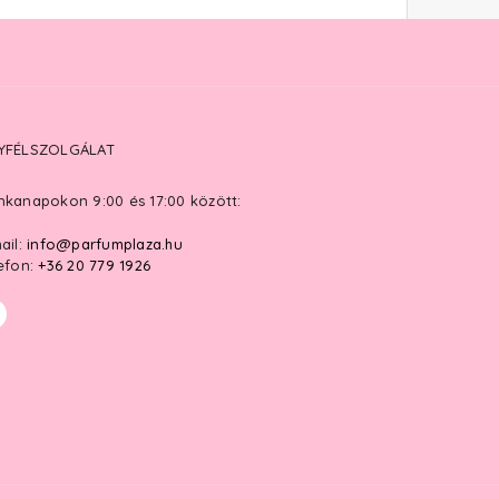
YFÉLSZOLGÁLAT
kanapokon 9:00 és 17:00 között:
ail:
info@parfumplaza.hu
efon:
+36 20 779 1926