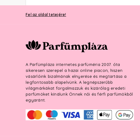
Fel az oldal tetejére!
A Parfümpláza internetes parfüméria 2007. óta
sikeresen szerepel a hazai online piacon, hiszen
vásárlóink bizalmának elnyerése és megtartása a
legfontosabb alapelvünk. A legnépszerűbb
világmárkákat forgalmazzuk és kizárólag eredeti
parfümöket kínálunk Önnek női és férfi parfümökből
egyaránt.