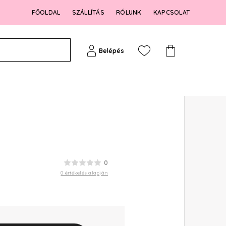
FŐOLDAL
SZÁLLÍTÁS
RÓLUNK
KAPCSOLAT
Belépés
0
0 értékelés alapján