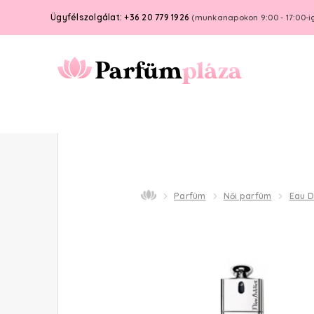
Ügyfélszolgálat: +36 20 779 1926
(munkanapokon 9:00 - 17:00-i
Parfüm
Női parfüm
Eau D