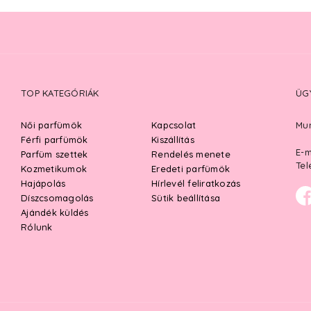
TOP KATEGÓRIÁK
ÜG
Női parfümök
Kapcsolat
Mun
Férfi parfümök
Kiszállítás
E-m
Parfüm szettek
Rendelés menete
Tel
Kozmetikumok
Eredeti parfümök
Hajápolás
Hírlevél feliratkozás
Díszcsomagolás
Sütik beállítása
Ajándék küldés
Rólunk