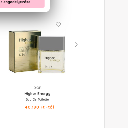
DIOR
DIOR
Higher Energy
Dior Homme
Eau De Toilette
Eau De Toilette
40.180 Ft -tól
32.930 Ft -tól