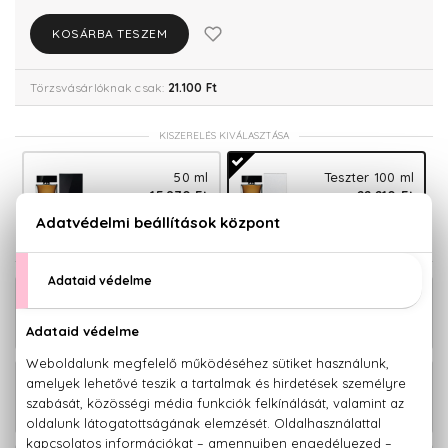
KOSÁRBA TESZEM
Törzsvásárlóknak csak:
21.100 Ft
KISZERELÉS KIVÁLASZTÁSA
50 ml
Teszter 100 ml
15.870 Ft
22.210 Ft
KAPCSOLÓDÓ TERMÉKEK
The One For Men Eau De Toilette
30.520 Ft
Szett 100+30 ml
The One For Men Eau De Parfum
20.900 Ft -
Intense
tól