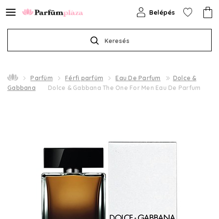
Belépés
Keresés
Parfüm
Férfi parfüm
Eau De Parfum
Dolce &
Gabbana
Dolce & Gabbana The One For Men Eau De Parfum