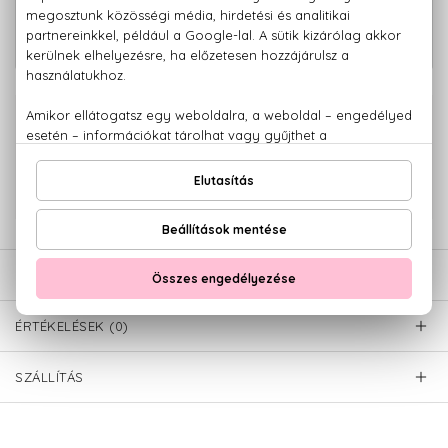
14.990 Ft -
The One For Men Eau De Toilette
tól
100% eredeti termékek,
14 napos visszaküldési garanciával
+36 20
Kérdésed van, elakadtál? Hívd ügyfélszolgálatunkat:
779 1926
LEÍRÁS
ÉRTÉKELÉSEK (0)
SZÁLLÍTÁS