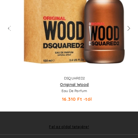
DSQUARED2
Original Wood
Eau De Parfum
16.310 Ft -tól
Fel az oldal tetejére!