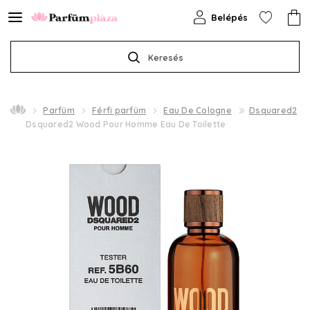
Belépés
Keresés
Parfüm
Férfi parfüm
Eau De Cologne
Dsquared2
Dsquared2 Wood Pour Homme Eau De Toilette