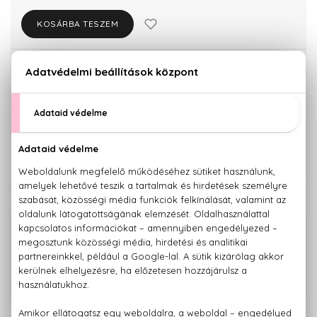
KOSÁRBA TESZEM
Törzsvásárlóknak csak:
14.659 Ft
KISZERELÉS KIVÁLASZTÁSA
Teszter 100 ml
15.430 Ft
KAPCSOLÓDÓ TERMÉKEK
100% eredeti termékek,
14 napos visszaküldési garanciával
+36 20
Kérdésed van, elakadtál? Hívd ügyfélszolgálatunkat:
779 1926