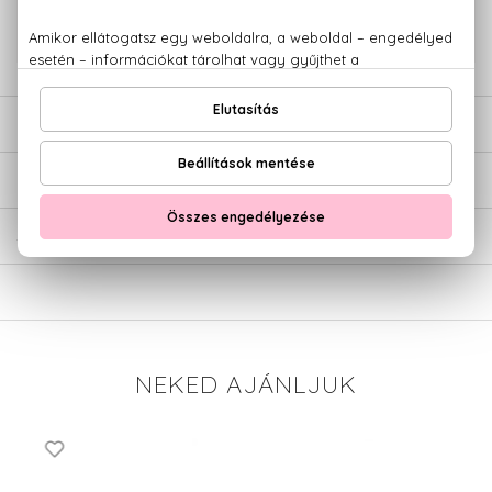
+36 20
Kérdésed van, elakadtál? Hívd ügyfélszolgálatunkat:
779 1926
LEÍRÁS
ÉRTÉKELÉSEK (0)
SZÁLLÍTÁS
NEKED AJÁNLJUK