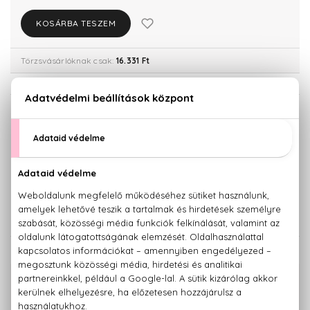
KOSÁRBA TESZEM
Törzsvásárlóknak csak:
16.331 Ft
KISZERELÉS KIVÁLASZTÁSA
50 ml
30 ml
13.190 Ft
14.360 Ft
100 ml
17.190 Ft
KAPCSOLÓDÓ TERMÉKEK
100% eredeti termékek,
14 napos visszaküldési garanciával