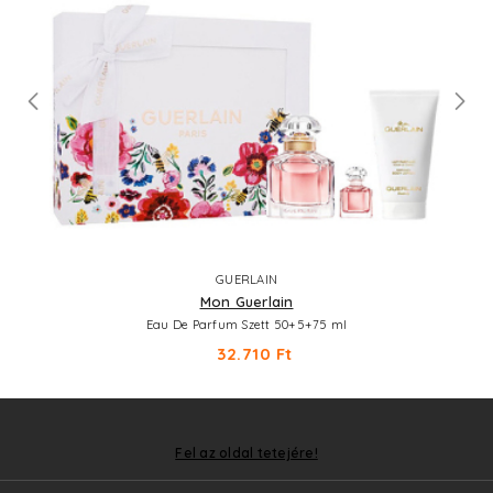
GUERLAIN
Mon Guerlain
Eau De Parfum Szett 50+5+75 ml
32.710 Ft
Fel az oldal tetejére!