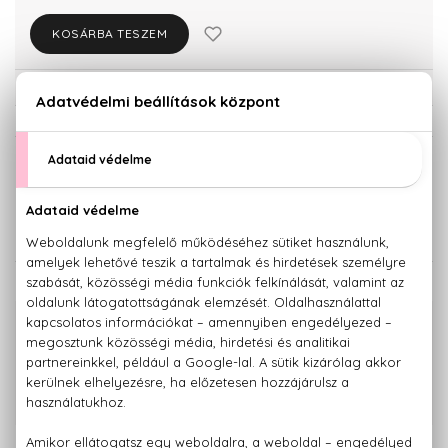
KOSÁRBA TESZEM
Törzsvásárlóknak csak:
25.698 Ft
KISZERELÉS KIVÁLASZTÁSA
Teszter 100 ml
100 ml
27.050 Ft
29.860 Ft
KAPCSOLÓDÓ TERMÉKEK
100% eredeti termékek,
14 napos visszaküldési garanciával
+36 20
Kérdésed van, elakadtál? Hívd ügyfélszolgálatunkat:
779 1926