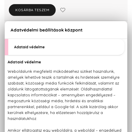
KOSÁRBA TESZEM
Törzsvásárlóknak csak:
25.280 Ft
KISZERELÉS KIVÁLASZTÁSA
Teszter 100 ml
26.610 Ft
KAPCSOLÓDÓ TERMÉKEK
100% eredeti termékek,
14 napos visszaküldési garanciával
+36 20
Kérdésed van, elakadtál? Hívd ügyfélszolgálatunkat:
779 1926