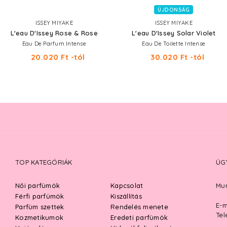
ÚJDONSÁG
ISSEY MIYAKE
ISSEY MIYAKE
L'eau D'Issey Rose & Rose
L'eau D'Issey Solar Violet
Eau De Parfum Intense
Eau De Toilette Intense
20.020 Ft -tól
30.020 Ft -tól
TOP KATEGÓRIÁK
ÜG
Női parfümök
Kapcsolat
Mun
Férfi parfümök
Kiszállítás
E-m
Parfüm szettek
Rendelés menete
Tel
Kozmetikumok
Eredeti parfümök