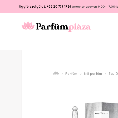
Ügyfélszolgálat: +36 20 779 1926
(munkanapokon 9:00 - 17:00-i
Parfüm
Női parfüm
Eau 