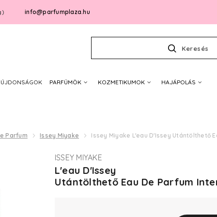
info@parfumplaza.hu
g)
Keresés
ÚJDONSÁGOK
PARFÜMÖK
KOZMETIKUMOK
HAJÁPOLÁS
De Parfum
Issey Miyake
Issey Miyake L'eau D'Issey Utántölthető 
ISSEY MIYAKE
L'eau D'Issey
Utántölthető Eau De Parfum Inte