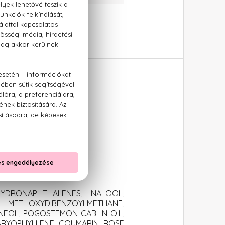
Intense
HYDRONAPHTHALENES, LINALOOL,
TYL METHOXYDIBENZOYLMETHANE,
PINEOL, POGOSTEMON CABLIN OIL,
CARYOPHYLLENE, COUMARIN, ROSE