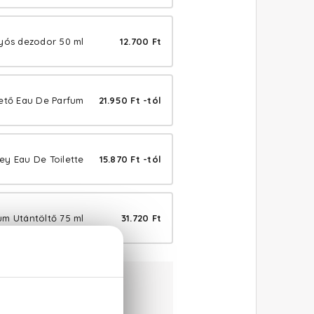
lyós dezodor 50 ml
12.700 Ft
hető Eau De Parfum
21.950 Ft -tól
sey Eau De Toilette
15.870 Ft -tól
um Utántöltő 75 ml
31.720 Ft
aranciával
:
+36 20 779 1926