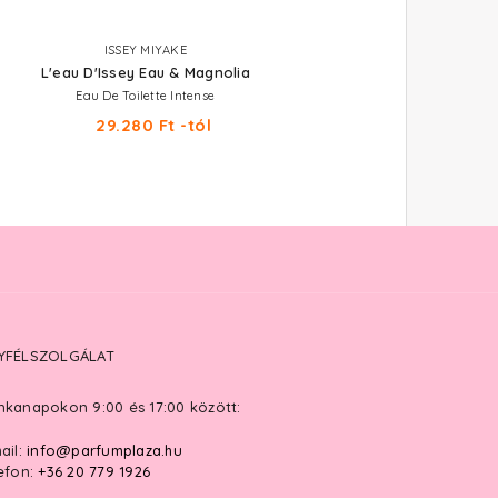
ISSEY MIYAKE
L'eau D'Issey Eau & Magnolia
Eau De Toilette Intense
29.280 Ft -tól
YFÉLSZOLGÁLAT
kanapokon 9:00 és 17:00 között:
ail:
info@parfumplaza.hu
efon:
+36 20 779 1926