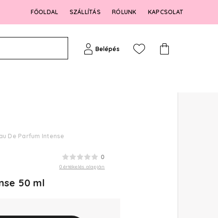
FŐOLDAL
SZÁLLÍTÁS
RÓLUNK
KAPCSOLAT
Belépés
Eau De Parfum Intense
0
0 értékelés alapján
nse 50 ml