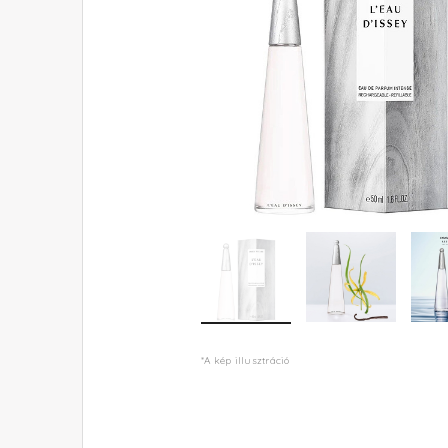
*A kép illusztráció