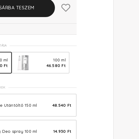
SÁRBA TESZEM
TÁSA
0 ml
100 ml
0 Ft
46.580 Ft
KEK
e Utántöltő 150 ml
48.540 Ft
y Deo spray 100 ml
14.930 Ft