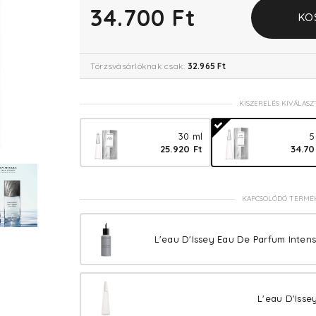
34.700 Ft
KO
Törzsvásárlóknak csak:
32.965 Ft
KISZERELÉS KIVÁLASZ
30 ml
5
25.920 Ft
34.70
KAPCSOLÓDÓ TERMÉ
L'eau D'Issey Eau De Parfum Intens
L'eau D'Isse