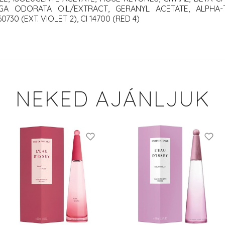
A ODORATA OIL/EXTRACT, GERANYL ACETATE, ALPHA-T
30 (EXT. VIOLET 2), CI 14700 (RED 4)
NEKED AJÁNLJUK