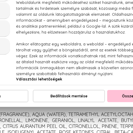
LEÍRÁS
ÉRTÉKELÉSEK (0)
SZÁLLÍTÁS
Miyake L'eau D'Issey Utántölthető Eau De Parfum 
 vanília
 (FRAGRANCE), AQUA (WATER), TETRAMETHYL ACETYLOCTA
ONELLAL, LIMONENE, GERANIOL, LINALYL ACETATE, BU
, CITRUS AURANTIUM PEEL OIL, CITRONELLOL, PINENE, TER
OLE, ISOEUGENYL ACETATE, ROSE KETONES, CITRAL, BETA-