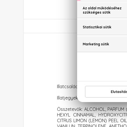
Issey 
Illatcsalád: Virágos-aquás
Illatjegyek: neptunfű, ylang-ylang,
Összetevők: ALCOHOL, PARFUM
HEXYL CINNAMAL, HYDROXYCITR
CITRUS LIMON (LEMON) PEEL OIL
VANILLIN, TERPINOLENE, ANETH