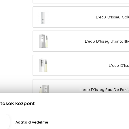
L'eau D'Issey Go
L'eau D'Issey Utántölt
L'eau D'Is
L'eau D'Issey Eau De Parf
100% eredeti termékek,
14 napos visszaküldési g
Kérdésed van, elakadtál? Hívd ügyfélszolgálatunkat