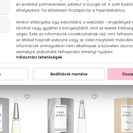
 MIYAKE
ISSEY MIYAKE
ISSE
D'Issey
L'eau D'Issey
L'eau
 Parfum
Eau De Parfum Intense
Eau De
tő 75 ml
Utántöltő 150 ml
15.870
20 Ft
48.540 Ft