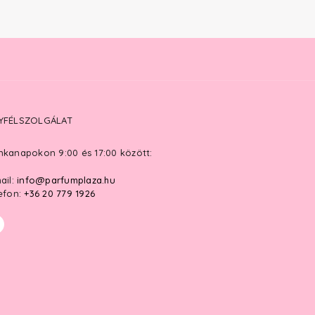
YFÉLSZOLGÁLAT
kanapokon 9:00 és 17:00 között:
ail:
info@parfumplaza.hu
efon:
+36 20 779 1926