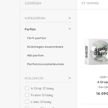
SZŰRÉSEK
39
TERMÉK
KATEGÓRIÁK
Parfüm
Férfi parfüm
Különleges kiszerelések
Női parfüm
Parfümös kozmetikumok
ISSEY
KOLLEKCIÓ
A Drop
Eau De
A Drop D'Issey
16.090
Fusion D'Issey
L'eau D'Issey