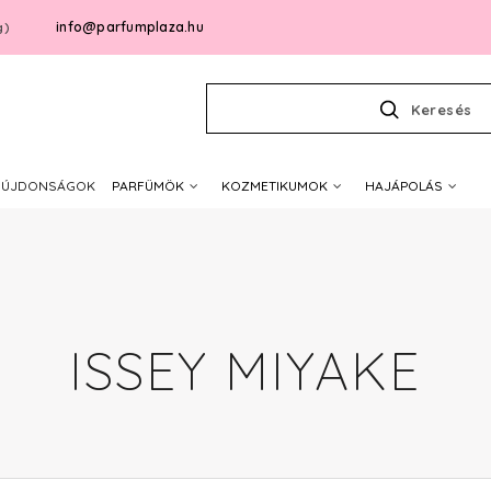
info@parfumplaza.hu
g)
Keresés
ÚJDONSÁGOK
PARFÜMÖK
KOZMETIKUMOK
HAJÁPOLÁS
ISSEY MIYAKE