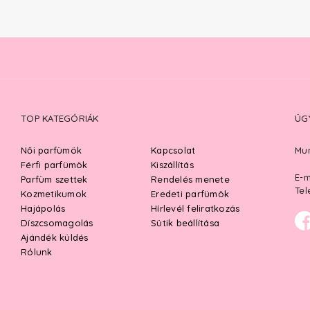
TOP KATEGÓRIÁK
ÜG
Női parfümök
Kapcsolat
Mun
Férfi parfümök
Kiszállítás
E-m
Parfüm szettek
Rendelés menete
Tel
Kozmetikumok
Eredeti parfümök
Hajápolás
Hírlevél feliratkozás
Díszcsomagolás
Sütik beállítása
Ajándék küldés
Rólunk