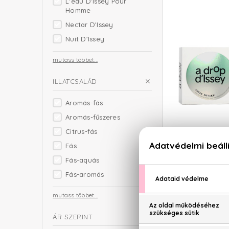
L'eau D'Issey Pour
Homme
Nectar D'Issey
Nuit D'Issey
mutass többet...
ILLATCSALÁD
Aromás-fás
Aromás-fűszeres
ISSEY
Citrus-fás
A Drop D'Iss
Fás
Eau De
Fás-aquás
22.540
Fás-aromás
mutass többet...
ÁR SZERINT