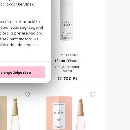
Y MIYAKE
ISSEY MIYAKE
 D'Issey
L'eau D'Issey
 Toilette
Golyós dezodor
50 ml
 Ft -tól
12.700 Ft