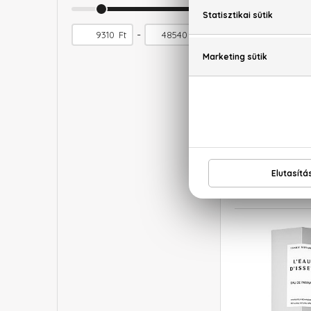
-
Ft
Ft
ISSEY
L'eau 
Eau De
Utántöl
31.7