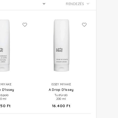
Y MIYAKE
ISSEY MIYAKE
 D'Issey
A Drop D'Issey
tápoló
Tusfürdő
00 ml
200 ml
750 Ft
16.400 Ft