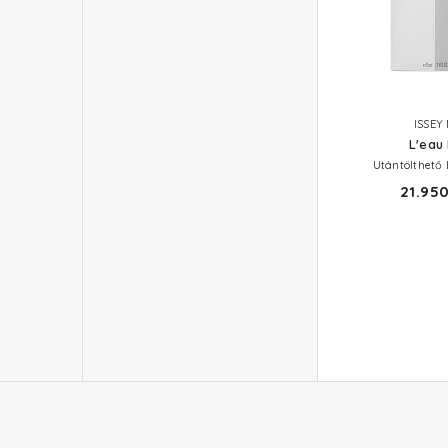
ISSEY
L'eau 
Utántölthető
21.950