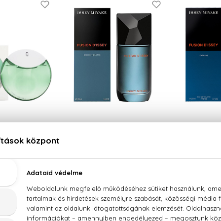
 MIYAKE
ISSEY MIYAKE
ISSE
ey Essentielle
Fusion D'Issey
Fusion D'I
 Parfum
Eau De Toilette
Eau De Toi
 Ft -tól
14.990 Ft -tól
24.180