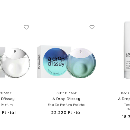
 MIYAKE
ISSEY MIYAKE
ISSE
 D'Issey
A Drop D'Issey
A Drop
 Parfum
Eau De Parfum Fraiche
Tes
2
 Ft -tól
22.220 Ft -tól
18.