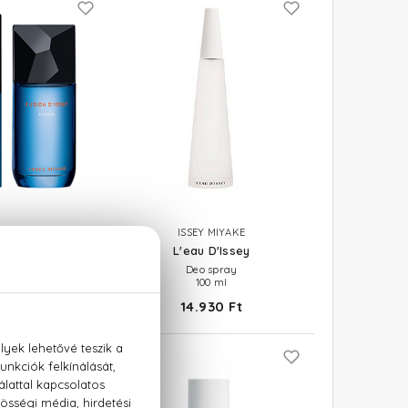
Y MIYAKE
ISSEY MIYAKE
ssey Extrême
L'eau D'Issey
lette Intense
Deo spray
100 ml
 Ft -tól
14.930 Ft