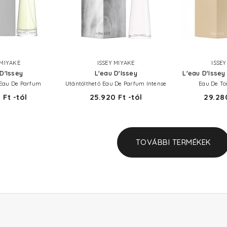
 MIYAKE
ISSEY MIYAKE
ISSE
D'Issey
L'eau D'Issey
L'eau D'Issey
 Eau De Parfum
Utántölthető Eau De Parfum Intense
Eau De Toi
 Ft -tól
25.920 Ft -tól
29.280
TOVÁBBI TERMÉKEK