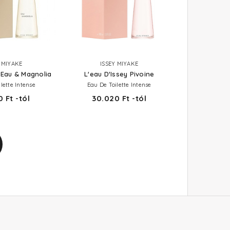
Y MIYAKE
ISSEY MIYAKE
 Eau & Magnolia
L'eau D'Issey Pivoine
lette Intense
Eau De Toilette Intense
 Ft -tól
30.020 Ft -tól