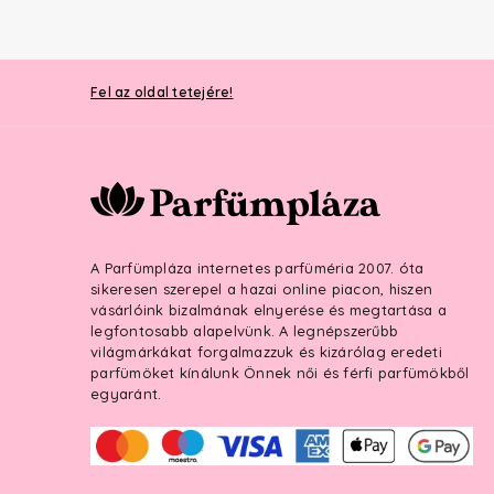
Fel az oldal tetejére!
A Parfümpláza internetes parfüméria 2007. óta
sikeresen szerepel a hazai online piacon, hiszen
vásárlóink bizalmának elnyerése és megtartása a
legfontosabb alapelvünk. A legnépszerűbb
világmárkákat forgalmazzuk és kizárólag eredeti
parfümöket kínálunk Önnek női és férfi parfümökből
egyaránt.