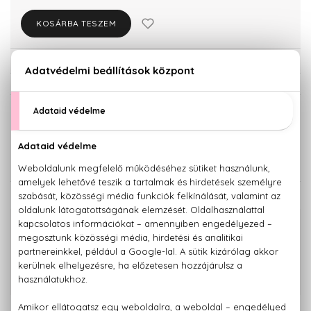
KOSÁRBA TESZEM
Törzsvásárlóknak csak:
28.994 Ft
KISZERELÉS KIVÁLASZTÁSA
75 ml
125 ml
30.520 Ft
39.300 Ft
KAPCSOLÓDÓ TERMÉKEK
100% eredeti termékek,
14 napos visszaküldési garanciával
+36 20
Kérdésed van, elakadtál? Hívd ügyfélszolgálatunkat:
779 1926