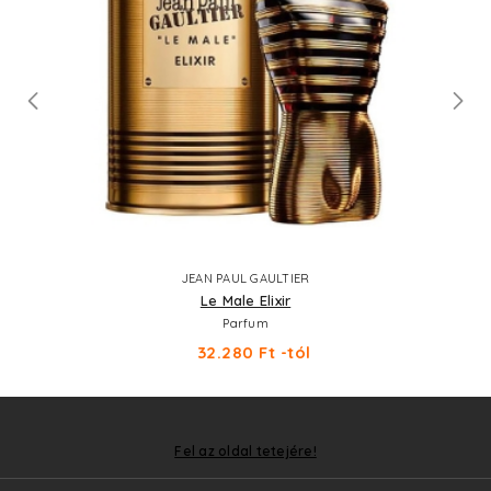
JEAN PAUL GAULTIER
Le Male Elixir
Parfum
32.280 Ft -tól
Fel az oldal tetejére!