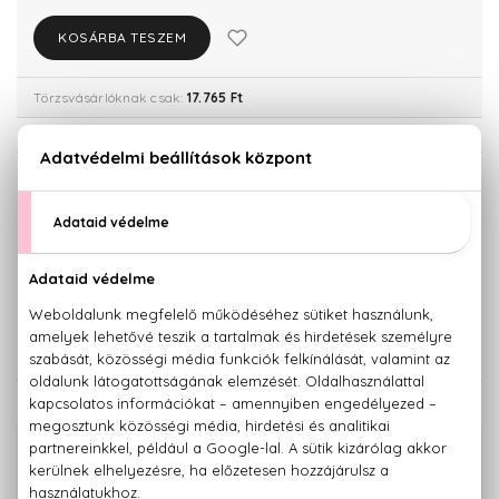
KOSÁRBA TESZEM
Törzsvásárlóknak csak:
17.765 Ft
KISZERELÉS KIVÁLASZTÁSA
40 ml
60 ml
12.340 Ft
17.640 Ft
100 ml
18.700 Ft
KAPCSOLÓDÓ TERMÉKEK
100% eredeti termékek,
14 napos visszaküldési garanciával