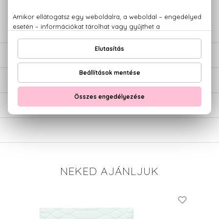
+36 20
Kérdésed van, elakadtál? Hívd ügyfélszolgálatunkat:
779 1926
LEÍRÁS
ÉRTÉKELÉSEK (0)
SZÁLLÍTÁS
NEKED AJÁNLJUK