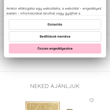
+36 20
Kérdésed van, elakadtál? Hívd ügyfélszolgálatunkat:
779 1926
LEÍRÁS
ÉRTÉKELÉSEK (0)
SZÁLLÍTÁS
NEKED AJÁNLJUK