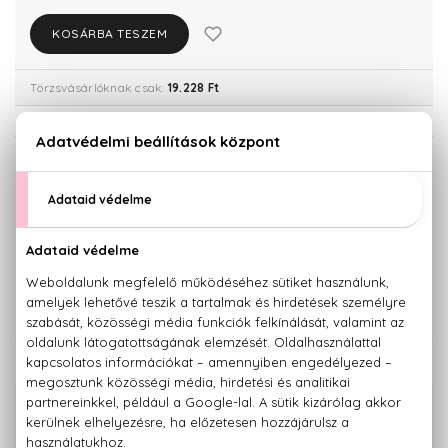
KOSÁRBA TESZEM
Törzsvásárlóknak csak:
19.228 Ft
KISZERELÉS KIVÁLASZTÁSA
40 ml
60 ml
16.740 Ft
20.240 Ft
100 ml
27.350 Ft
KAPCSOLÓDÓ TERMÉKEK
100% eredeti termékek,
14 napos visszaküldési garanciával