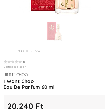
*A kép illusztráció
0
0 értékelés alapján
JIMMY CHOO
I Want Choo
Eau De Parfum 60 ml
20.240 Ft