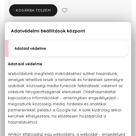
KOSÁRBA TESZEM
Törzsvásárlóknak csak:
12.730 Ft
KISZERELÉS KIVÁLASZTÁSA
125 ml
200 ml
11.890 Ft
13.400 Ft
KAPCSOLÓDÓ TERMÉKEK
100% eredeti termékek,
14 napos visszaküldési garanciával
+36 20
Kérdésed van, elakadtál? Hívd ügyfélszolgálatunkat:
779 1926