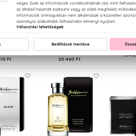
ZARO
AZZARO
AZ
By Night
Wanted
Wa
 Parfum
Eau De Parfum
Eau De
0 ml
100 ml
15.430
10 Ft
20.460 Ft