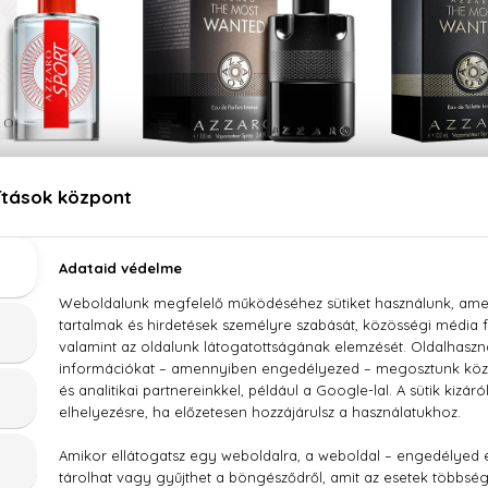
ZARO
AZZARO
AZ
ort
The Most Wanted
The Mo
 Toilette
Eau De Parfum Intense
Eau De Toi
0 ml
21.780 Ft -tól
21.340
30 Ft