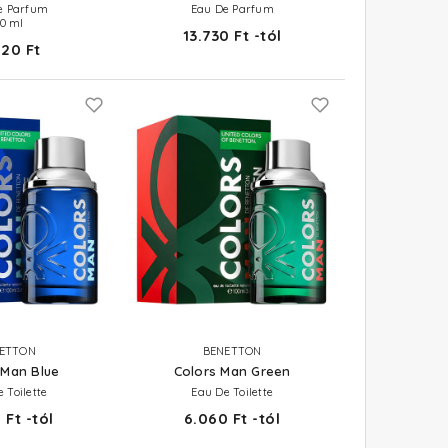
e Parfum
Eau De Parfum
00 ml
13.730 Ft -tól
520 Ft
ETTON
BENETTON
 Man Blue
Colors Man Green
 Toilette
Eau De Toilette
 Ft -tól
6.060 Ft -tól