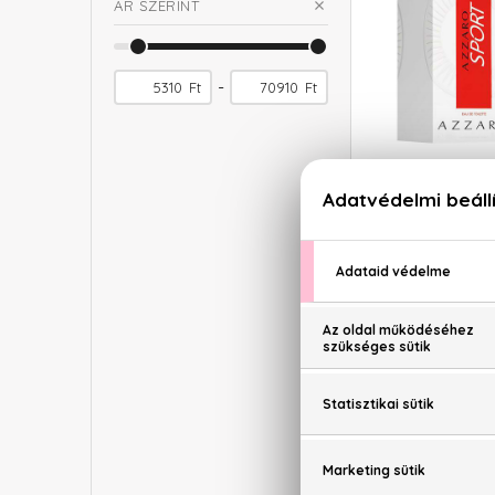
ÁR SZERINT
-
Ft
Ft
AZ
Sp
Eau De
10
11.2