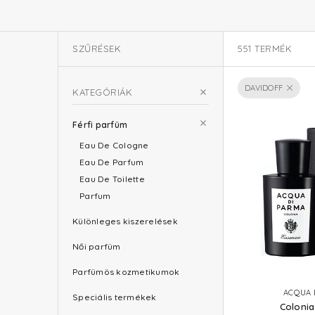
SZŰRÉSEK
551
TERMÉK
DAVIDOFF
KATEGÓRIÁK
Férfi parfüm
Eau De Cologne
Eau De Parfum
Eau De Toilette
Parfum
Különleges kiszerelések
Női parfüm
Parfümös kozmetikumok
ACQUA 
Speciális termékek
Colonia