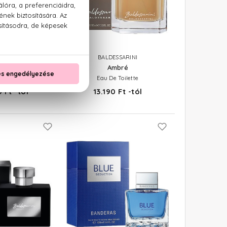
ZARO
BALDESSARINI
nted
Ambré
 Toilette
Eau De Toilette
 Ft -tól
13.190 Ft -tól