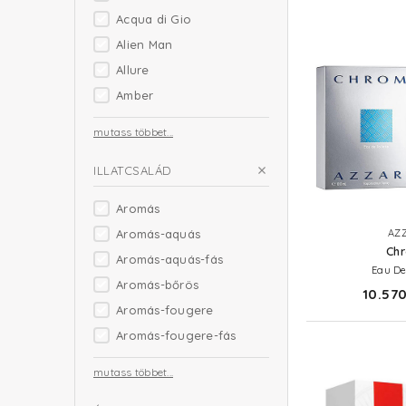
Acqua di Gio
Alien Man
Allure
Amber
mutass többet...
ILLATCSALÁD
Aromás
Aromás-aquás
AZ
Ch
Aromás-aquás-fás
Eau De
Aromás-bőrös
10.570
Aromás-fougere
Aromás-fougere-fás
mutass többet...