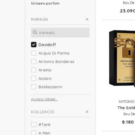
Eau De
Uniszex parfüm
23.090
MÁRKÁK
Davidoff
Acqua Di Parma
Antonio Banderas
Aramis
Azzaro
Baldessarini
mutass többet...
ANTONIO
The Gold
KOLLEKCIÓ
Eau De
8.180 
#Tank
A Men