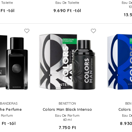
 Toilette
Eau De Toilette
Eau D
1
Ft -tól
9.690 Ft -tól
13.
 BANDERAS
BENETTON
BEN
The Perfume
Colors Man Black Intenso
Colors
 Parfum
Eau De Parfum
Eau De
60 ml
 Ft -tól
8.930
7.750 Ft