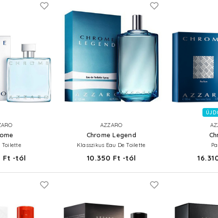
ÚJD
ZARO
AZZARO
AZ
rome
Chrome Legend
Ch
 Toilette
Klasszikus Eau De Toilette
Pa
 Ft -tól
10.350 Ft -tól
16.310