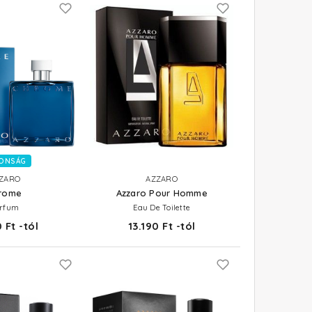
ONSÁG
ZARO
AZZARO
rome
Azzaro Pour Homme
rfum
Eau De Toilette
 Ft -tól
13.190 Ft -tól