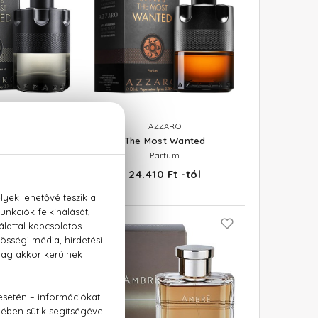
ZARO
AZZARO
st Wanted
The Most Wanted
lette Intense
Parfum
 Ft -tól
24.410 Ft -tól