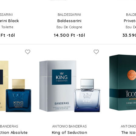
SSARINI
BALDESSARINI
BALDE
rini Black
Baldessarini
Privat
 Toilette
Eau De Cologne
Eau De
Ft -tól
14.500 Ft -tól
33.590
 BANDERAS
ANTONIO BANDERAS
ANTONIO
ction Absolute
King of Seduction
The Ico