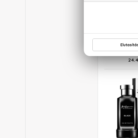
AZ
Wanted 
Eau De
10
24.4